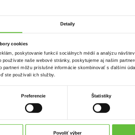
Detaily
malé opravy v domácnosti ako napr. dotiahnutie
bory cookies
eklám, poskytovanie funkcií sociálnych médií a analýzu návšte
o používate naše webové stránky, poskytujeme aj našim partner
to partneri môžu príslušné informácie skombinovať s ďalšími údaj
ď ste používali ich služby.
Preferencie
Štatistiky
used.sk
Kontakt
Supersused.sk s.r.o.
platby
Vajnorská 100/B, 831 04 Bratisl
Povoliť výber
problémov a reklamácií