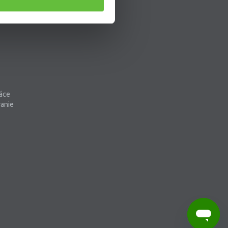
áce
vanie