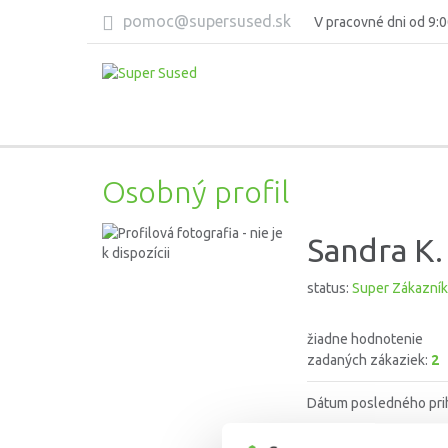
pomoc@supersused.sk
V pracovné dni od 9:0
Osobný profil
Sandra K.
status:
Super Zákazník
žiadne hodnotenie
zadaných zákaziek:
2
Dátum posledného pri