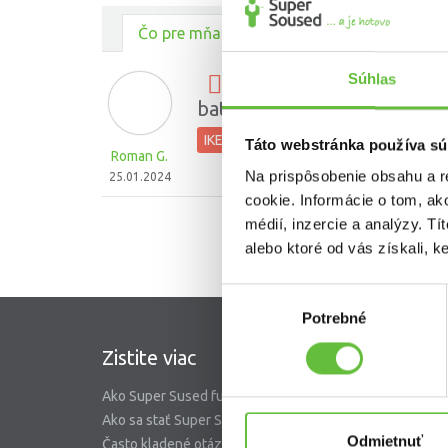
Čo pre mňa urobili ostatní
Súhlas
montáž 3x police lack + 
batérie
IKEA montáž nábytku a doplnkov
Táto webstránka používa sú
Roman G.
Na prispôsobenie obsahu a r
25.01.2024
cookie. Informácie o tom, ak
médií, inzercie a analýzy. Tí
alebo ktoré od vás získali, ke
Výber
Potrebné
súhlasu
Zistite viac
SuperS
Ako Super Sused funguje?
O nás
Ako sa stať Super Susedom?
Garancia 
Odmietnuť
Často kladené otázky
Riešenie 