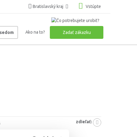
Bratislavský kraj
Vstúpte
Ako na to?
usedom
Zadať zákazku
zdieľať:
4