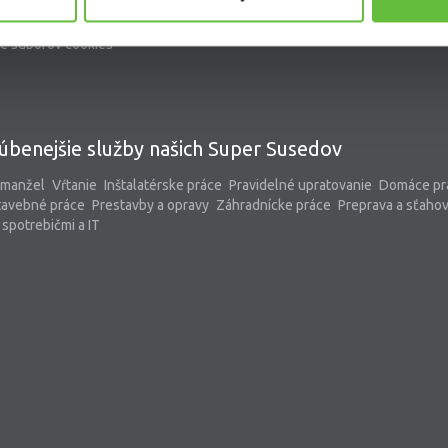
kontaktný formulár
pomoc@supersused.sk
e súborov cookies
úbenejšie služby našich Super Susedov
 manžel
Vŕtanie
Inštalatérske práce
Pravidelné upratovanie
Domáce pr
tavebné práce
Prestavby a opravy
Záhradnícke práce
Preprava a sťaho
spotrebičmi a IT