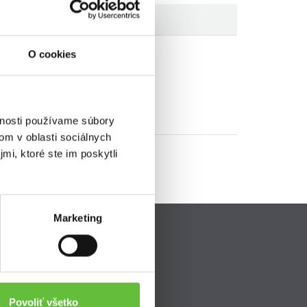
O cookies
vnosti používame súbory
om v oblasti sociálnych
mi, ktoré ste im poskytli
Marketing
Pripojte sa k nám
ava
Povoliť všetko