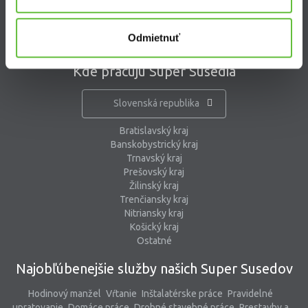
pomoc@supersused.sk
Odmietnuť
Kde pracujú Super Susedia
Slovenská republika
Bratislavský kraj
Banskobystrický kraj
Trnavský kraj
Prešovský kraj
Žilinský kraj
Trenčiansky kraj
Nitriansky kraj
Košický kraj
Ostatné
Najobľúbenejšie služby našich Super Susedov
Hodinový manžel
Vŕtanie
Inštalatérske práce
Pravidelné
upratovanie
Domáce práce
Drobné stavebné práce
Prestavby a