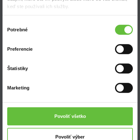
keď ste používali ich služby.
Výber
Potrebné
súhlasu
SuperSused.sk
O nás
Preferencie
Garancia platby
Riešenie problémov a reklamácií
Blog
Štatistiky
Nastavenie súborov cookies
Marketing
Kontakt
Supersused.sk s.r.o.
Povoliť všetko
Vajnorská 100/B, 831 04 Bratislava
kontaktný formulár
Povoliť výber