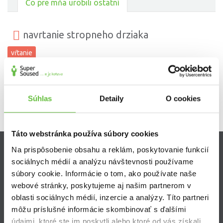
Čo pre mňa urobili ostatní
navrtanie stropneho drziaka
vŕtanie
Súhlas
Detaily
O cookies
Táto webstránka používa súbory cookies
Na prispôsobenie obsahu a reklám, poskytovanie funkcií
Zistite viac
sociálnych médií a analýzu návštevnosti používame
súbory cookie. Informácie o tom, ako používate naše
Ako Super Sused funguje?
webové stránky, poskytujeme aj našim partnerom v
Ako sa stať Super Susedom?
oblasti sociálnych médií, inzercie a analýzy. Títo partneri
Často kladené otázky
môžu príslušné informácie skombinovať s ďalšími
údajmi, ktoré ste im poskytli alebo ktoré od vás získali,