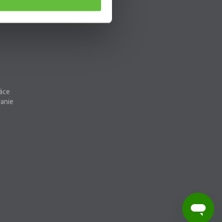
áce
vanie