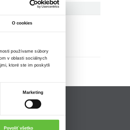
O cookies
vnosti používame súbory
om v oblasti sociálnych
mi, ktoré ste im poskytli
Marketing
Pripojte sa k nám
ava
Povoliť všetko