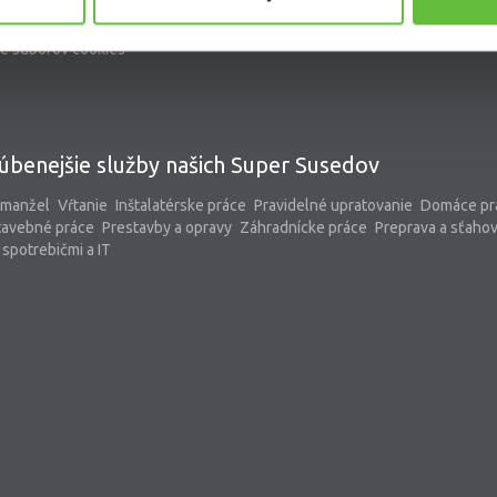
kontaktný formulár
pomoc@supersused.sk
e súborov cookies
úbenejšie služby našich Super Susedov
 manžel
Vŕtanie
Inštalatérske práce
Pravidelné upratovanie
Domáce pr
tavebné práce
Prestavby a opravy
Záhradnícke práce
Preprava a sťaho
spotrebičmi a IT