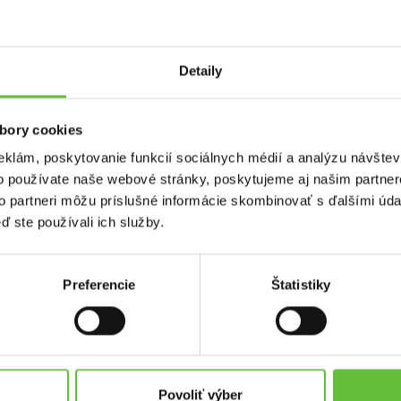
Detaily
 skriniek a 2 nocnych stolikov
bory cookies
.
eklám, poskytovanie funkcií sociálnych médií a analýzu návšte
o používate naše webové stránky, poskytujeme aj našim partner
to partneri môžu príslušné informácie skombinovať s ďalšími údaj
ď ste používali ich služby.
Preferencie
Štatistiky
used.sk
Kontakt
Supersused.sk s.r.o.
platby
Vajnorská 100/B, 831 04 Bratisl
Povoliť výber
problémov a reklamácií