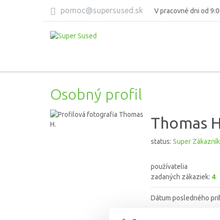
pomoc@supersused.sk
V pracovné dni od 9:0
Osobný profil
Thomas H
status:
Super Zákazník
používatelia
zadaných zákaziek:
4
Dátum posledného pri