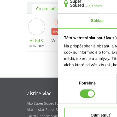
Čo pre mňa urobili ostatní
Súhlas
montovanie 2 kupelnovych
montovanie a skladanie nábytku
Táto webstránka používa sú
Velmi spokojny. Poradil aj v inych veciach
Michal Š.
Na prispôsobenie obsahu a r
28.02.2025
cookie. Informácie o tom, ak
médií, inzercie a analýzy. Tí
alebo ktoré od vás získali, ke
Výber
Potrebné
súhlasu
Zistite viac
SuperS
Ako Super Sused funguje?
O nás
Ako sa stať Super Susedom?
Garancia 
Odmietnuť
Často kladené otázky
Riešenie 