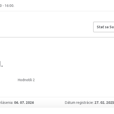
0 - 16:00.
Stať sa S
.
Hodnotili 2
hlásenia:
06. 07. 2026
Dátum registrácie:
27. 02. 202