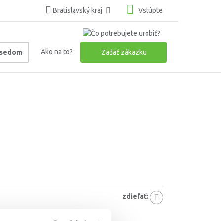
Bratislavský kraj
Vstúpte
Ako na to?
usedom
Zadať zákazku
zdieľať:
5