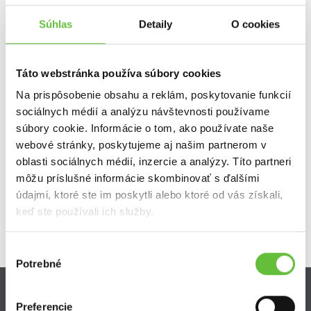
Montáž umývadla v kúpeľni.
Súhlas
Detaily
O cookies
montovanie a skladanie nábytku
Táto webstránka používa súbory cookies
Rád by som sa podelil o veľmi pozitívnu skúsenosť s prácou
inštalatéra, ktorý nám montoval nové umývadlo. Od prvého
Na prispôsobenie obsahu a reklám, poskytovanie funkcií
kontaktu až po dokončenie práce bol profesionálny, dochvíľny a
sociálnych médií a analýzu návštevnosti používame
ochotný odpovedať na všetky otázky. Montáž prebehla rýchlo,
súbory cookie. Informácie o tom, ako používate naše
precízne a bez akýchkoľvek komplikácií. Oceňujem jeho zmysel pre
webové stránky, poskytujeme aj našim partnerom v
detail aj čistotu pracovného prostredia po skončení práce. Som
oblasti sociálnych médií, inzercie a analýzy. Títo partneri
maximálne spokojný a s čistým svedomím ho odporúčam každému,
kto hľadá spoľahlivého a šikovného odborníka.
môžu príslušné informácie skombinovať s ďalšími
údajmi, ktoré ste im poskytli alebo ktoré od vás získali,
keď ste používali ich služby.
Výber
Potrebné
súhlasu
Preferencie
Zistite viac