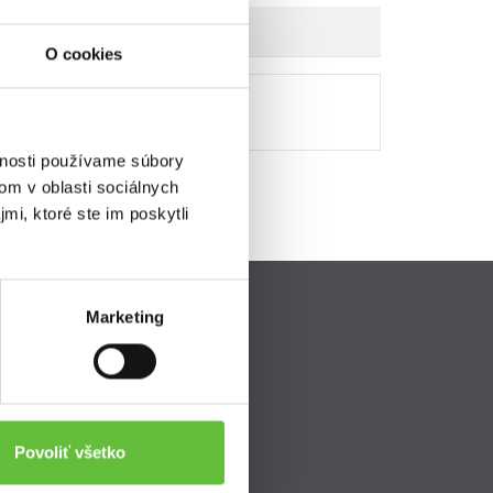
O cookies
vnosti používame súbory
om v oblasti sociálnych
mi, ktoré ste im poskytli
Marketing
Pripojte sa k nám
ava
Povoliť všetko