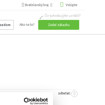
Bratislavský kraj
Vstúpte
Ako na to?
usedom
Zadať zákazku
zdieľať:
6