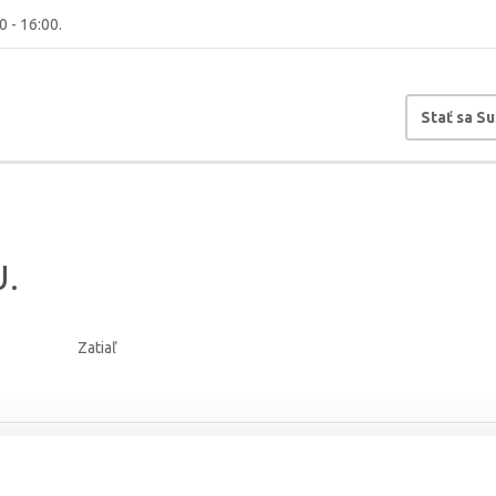
0 - 16:00.
Stať sa S
U.
Zatiaľ
hlásenia:
30. 04. 2026
Dátum registrácie:
30. 04. 202