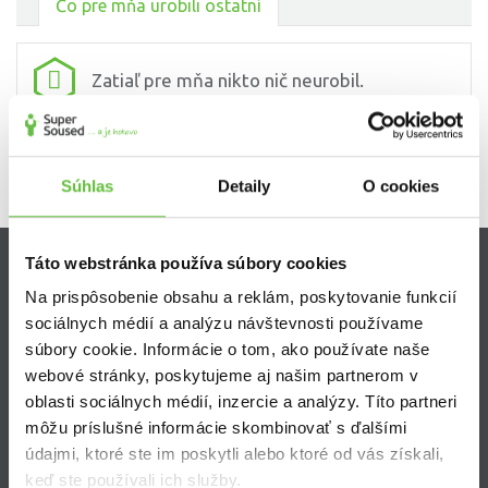
Čo pre mňa urobili ostatní
Zatiaľ pre mňa nikto nič neurobil.
Súhlas
Detaily
O cookies
Táto webstránka používa súbory cookies
Zistite viac
Na prispôsobenie obsahu a reklám, poskytovanie funkcií
sociálnych médií a analýzu návštevnosti používame
Ako Super Sused funguje?
súbory cookie. Informácie o tom, ako používate naše
Ako sa stať Super Susedom?
webové stránky, poskytujeme aj našim partnerom v
Často kladené otázky
oblasti sociálnych médií, inzercie a analýzy. Títo partneri
môžu príslušné informácie skombinovať s ďalšími
údajmi, ktoré ste im poskytli alebo ktoré od vás získali,
keď ste používali ich služby.