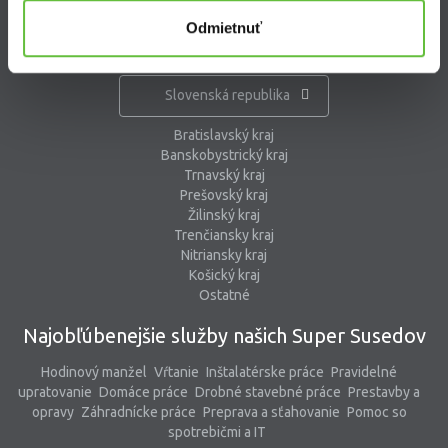
Odmietnuť
Kde pracujú Super Susedia
Slovenská republika
Bratislavský kraj
Banskobystrický kraj
Trnavský kraj
Prešovský kraj
Žilinský kraj
Trenčiansky kraj
Nitriansky kraj
Košický kraj
Ostatné
Najobľúbenejšie služby našich Super Susedov
Hodinový manžel
Vŕtanie
Inštalatérske práce
Pravidelné
upratovanie
Domáce práce
Drobné stavebné práce
Prestavby a
opravy
Záhradnícke práce
Preprava a sťahovanie
Pomoc so
spotrebičmi a IT