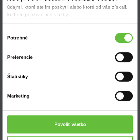
Často kladené otázky
údajmi, ktoré ste im poskytli alebo ktoré od vás získali,
keď ste používali ich služby.
Výber
Potrebné
súhlasu
SuperSused.sk
Preferencie
O nás
Garancia platby
Riešenie problémov a reklamácií
Štatistiky
Blog
Nastavenie súborov cookies
Marketing
Kontakt
Povoliť všetko
Supersused.sk s.r.o.
Vajnorská 100/B, 831 04 Bratislava