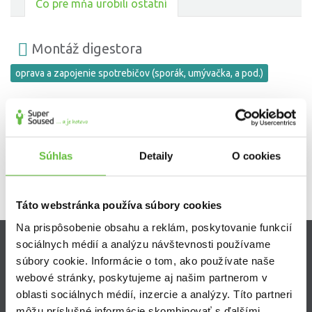
Čo pre mňa urobili ostatní
Montáž digestora
oprava a zapojenie spotrebičov (sporák, umývačka, a pod.)
Velmi dobre zvladnuta praca. Pan bol dokladny v priprave a pri
naslednej montazi. Vysoka spokojnost. Dakujem
Súhlas
Detaily
O cookies
Táto webstránka používa súbory cookies
Na prispôsobenie obsahu a reklám, poskytovanie funkcií
sociálnych médií a analýzu návštevnosti používame
Zistite viac
súbory cookie. Informácie o tom, ako používate naše
webové stránky, poskytujeme aj našim partnerom v
Ako Super Sused funguje?
oblasti sociálnych médií, inzercie a analýzy. Títo partneri
Ako sa stať Super Susedom?
môžu príslušné informácie skombinovať s ďalšími