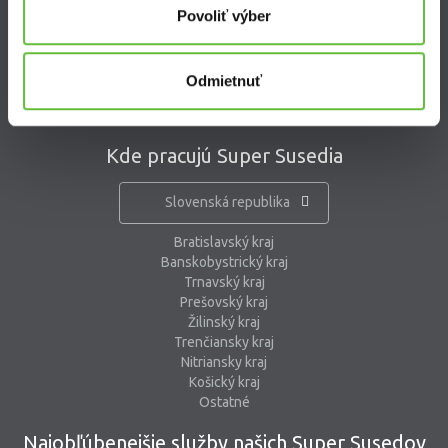
Povoliť výber
kontaktný formulár
pomoc@supersused.sk
Odmietnuť
Kde pracujú Super Susedia
Slovenská republika
Bratislavský kraj
Banskobystrický kraj
Trnavský kraj
Prešovský kraj
Žilinský kraj
Trenčiansky kraj
Nitriansky kraj
Košický kraj
Ostatné
Najobľúbenejšie služby našich Super Susedov