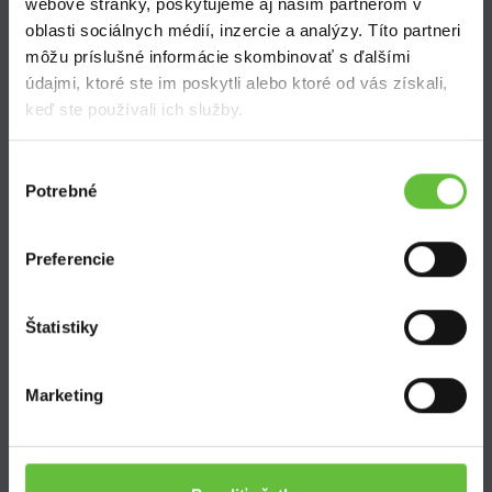
webové stránky, poskytujeme aj našim partnerom v
oblasti sociálnych médií, inzercie a analýzy. Títo partneri
Zistite viac
môžu príslušné informácie skombinovať s ďalšími
Ako Super Sused funguje?
údajmi, ktoré ste im poskytli alebo ktoré od vás získali,
Ako sa stať Super Susedom?
keď ste používali ich služby.
Často kladené otázky
Výber
Potrebné
súhlasu
Preferencie
SuperSused.sk
Štatistiky
O nás
Garancia platby
Riešenie problémov a reklamácií
Marketing
Blog
Nastavenie súborov cookies