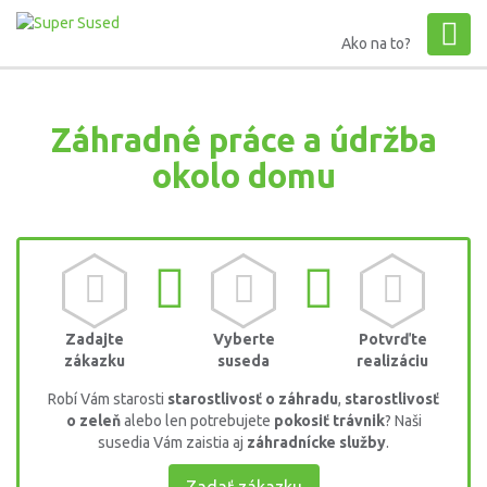
Ako na to?
Záhradné práce a údržba
okolo domu
Zadajte
Vyberte
Potvrďte
zákazku
suseda
realizáciu
Robí Vám starosti
starostlivosť o záhradu
,
starostlivosť
o zeleň
alebo len potrebujete
pokosiť trávnik
? Naši
susedia Vám zaistia aj
záhradnícke služby
.