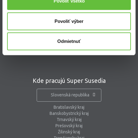
Povoliť všetko
Kontakt
Povoliť výber
Supersused.sk s.r.o.
Vajnorská 100/B, 831 04 Bratislava
kontaktný formulár
Odmietnuť
pomoc@supersused.sk
Kde pracujú Super Susedia
Slovenská republika
Bratislavský kraj
Banskobystrický kraj
Trnavský kraj
Prešovský kraj
Žilinský kraj