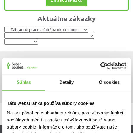
Zadať zákazku
Aktuálne zákazky
Odpilenie 2 stromov a ich odvoz
350,00 €
od 03.08.2026
do 06.09.2026
1
z
ponuky
Súhlas
Detaily
O cookies
Zobraziť detail
Táto webstránka používa súbory cookies
Na prispôsobenie obsahu a reklám, poskytovanie funkcií
sociálnych médií a analýzu návštevnosti používame
súbory cookie. Informácie o tom, ako používate naše