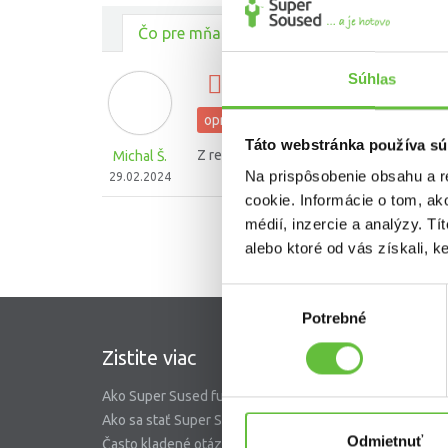
Čo pre mňa urobili ostatní
Súhlas
Oprava diery v sadrokar
opravy stien
Táto webstránka používa sú
Z realizovanim opravy som velmi spokoj
Michal Š.
Na prispôsobenie obsahu a r
29.02.2024
cookie. Informácie o tom, ak
médií, inzercie a analýzy. Tí
alebo ktoré od vás získali, ke
Výber
Potrebné
súhlasu
Zistite viac
SuperS
Ako Super Sused funguje?
O nás
Ako sa stať Super Susedom?
Garancia 
Odmietnuť
Často kladené otázky
Riešenie 