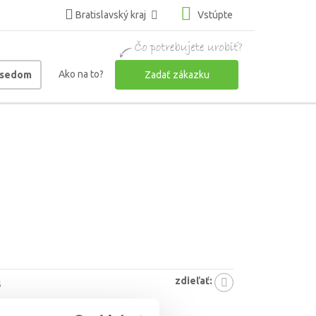
Bratislavský kraj
Vstúpte
Ako na to?
usedom
Zadať zákazku
zdieľať:
4