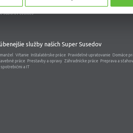
kontaktný formulár
pomoc@supersused.sk
e súborov cookies
úbenejšie služby našich Super Susedov
 manžel
Vŕtanie
Inštalatérske práce
Pravidelné upratovanie
Domáce pr
tavebné práce
Prestavby a opravy
Záhradnícke práce
Preprava a sťaho
spotrebičmi a IT