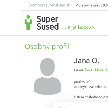
pomoc@supersused.sk
V pracovné dni od 9:0
Osobný profil
Jana O.
status:
Super Zákazník
používateľ
zadaných zákaziek:
3
Dátum posledného pri