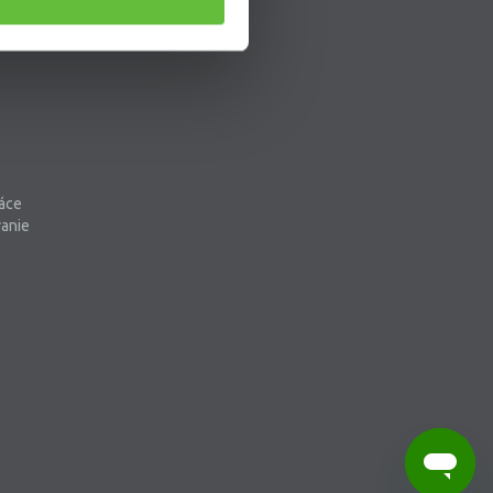
áce
vanie