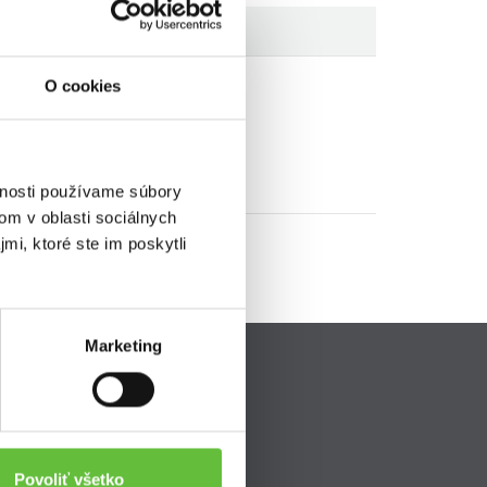
O cookies
vnosti používame súbory
om v oblasti sociálnych
mi, ktoré ste im poskytli
Marketing
Pripojte sa k nám
ava
Povoliť všetko