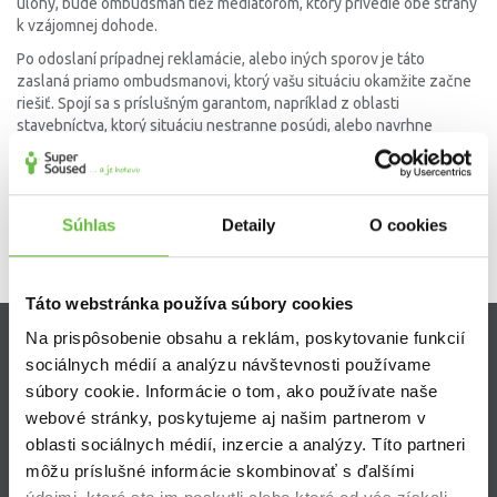
úlohy, bude ombudsman tiež mediátorom, ktorý privedie obe strany
k vzájomnej dohode.
Po odoslaní prípadnej reklamácie, alebo iných sporov je táto
zaslaná priamo ombudsmanovi, ktorý vašu situáciu okamžite začne
riešiť. Spojí sa s príslušným garantom, napríklad z oblasti
stavebníctva, ktorý situáciu nestranne posúdi, alebo navrhne
obhliadku miesta. Po finalizácii posúdenia vás bude informovať o
stave vybavenia.
Ombudsman je neoddeliteľnou súčasťou reklamačného procesu a
Súhlas
Detaily
O cookies
preto nie je potrebné kontaktovať ho iným spôsobom.
Táto webstránka používa súbory cookies
Na prispôsobenie obsahu a reklám, poskytovanie funkcií
sociálnych médií a analýzu návštevnosti používame
Zistite viac
súbory cookie. Informácie o tom, ako používate naše
Ako Super Sused funguje?
webové stránky, poskytujeme aj našim partnerom v
Ako sa stať Super Susedom?
oblasti sociálnych médií, inzercie a analýzy. Títo partneri
Často kladené otázky
môžu príslušné informácie skombinovať s ďalšími