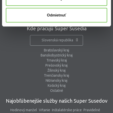
pomoc@supersused.sk
Odmietnuť
Kde pracujú Super Susedia
Slovenská republika
Bratislavský kraj
Banskobystrický kraj
Trnavský kraj
Prešovský kraj
Žilinský kraj
Trenčiansky kraj
Nitriansky kraj
Košický kraj
Ostatné
Najobľúbenejšie služby našich Super Susedov
Hodinový manžel
Vŕtanie
Inštalatérske práce
Pravidelné