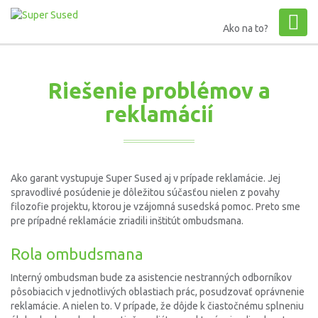
Ako na to?
Riešenie problémov a
reklamácií
Ako garant vystupuje Super Sused aj v prípade reklamácie. Jej
spravodlivé posúdenie je dôležitou súčasťou nielen z povahy
filozofie projektu, ktorou je vzájomná susedská pomoc. Preto sme
pre prípadné reklamácie zriadili inštitút ombudsmana.
Rola ombudsmana
Interný ombudsman bude za asistencie nestranných odborníkov
pôsobiacich v jednotlivých oblastiach prác, posudzovať oprávnenie
reklamácie. A nielen to. V prípade, že dôjde k čiastočnému splneniu