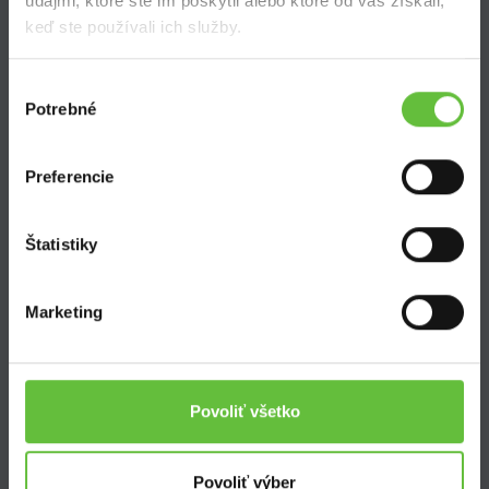
údajmi, ktoré ste im poskytli alebo ktoré od vás získali,
keď ste používali ich služby.
Výber
Potrebné
súhlasu
SuperSused.sk
O nás
Preferencie
Garancia platby
Riešenie problémov a reklamácií
Blog
Štatistiky
Nastavenie súborov cookies
Marketing
Kontakt
Supersused.sk s.r.o.
Povoliť všetko
Vajnorská 100/B, 831 04 Bratislava
kontaktný formulár
Povoliť výber