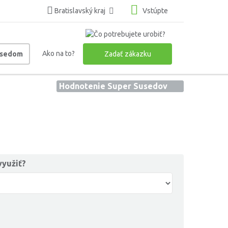
Bratislavský kraj
Vstúpte
Ako na to?
usedom
Zadať zákazku
Hodnotenie Super Susedov
využiť?