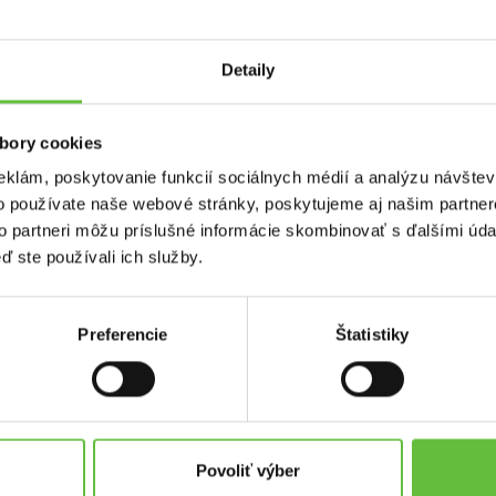
Ako dlho bude záka
Detaily
max.
bory cookies
eklám, poskytovanie funkcií sociálnych médií a analýzu návšte
o používate naše webové stránky, poskytujeme aj našim partner
to partneri môžu príslušné informácie skombinovať s ďalšími údaj
ď ste používali ich služby.
Preferencie
Štatistiky
Ako na to?
Povoliť výber