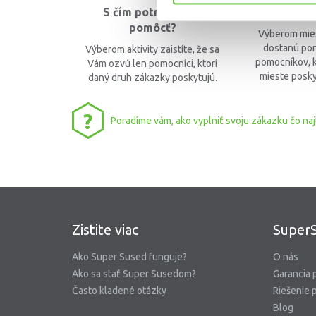
S čím potrebujete
Vyberte
pomôcť?
Výberom mies
dostanú pon
Výberom aktivity zaistíte, že sa
pomocníkov, k
Vám ozvú len pomocníci, ktorí
mieste posky
daný druh zákazky poskytujú.
?
Poradíme vám, ako vyplniť svoju zákazku čo naj
Zistite viac
SuperS
Ako Super Sused funguje?
O nás
Ako sa stať Super Susedom?
Garancia 
Často kladené otázky
Riešenie 
Blog