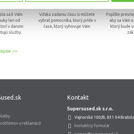
 miesto
Kedy sa Vám to hodí?
Čo konkrétn
ta sa k Vám
Vďaka zadaniu času si môžete
Popíšte presne
uky len od
vybrať pomocníka, ktorý príde v
aby sa Vám o
torí v danom
čase, ktorý vyhovuje Vám.
ktorý bude v
tujú služby.
zák
lepšie. >>
used.sk
Kontakt
Supersused.sk s.r.o.
platby
Vajnorská 100/B, 831 04 Bratisl
problémov a reklamácií
kontaktný formulár
pomoc@supersused.sk