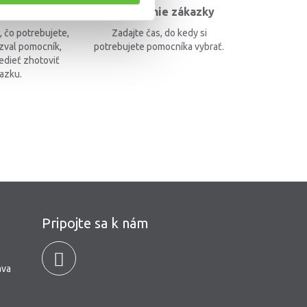
e potrebujem
Zverejnenie zákazky
, čo potrebujete,
Zadajte čas, do kedy si
zval pomocník,
potrebujete pomocníka vybrať.
edieť zhotoviť
azku.
Pripojte sa k nám
ava