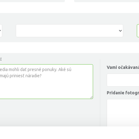
:
Vami očakávaná
Pridanie fotogr