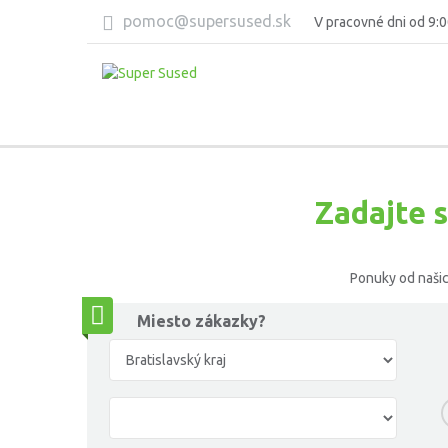
pomoc@supersused.sk
V pracovné dni od 9:0
Zadajte 
Ponuky od našic
Miesto zákazky?