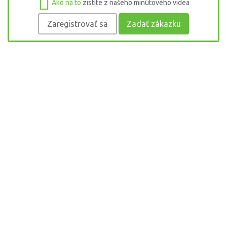
Ako na to
zistíte z našeho minútového videa
Zaregistrovať sa
Zadať zákazku
Opravy v domácnosti a montáž