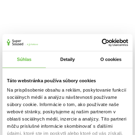
Súhlas
Detaily
O cookies
Záhradné práce a údržba okolo domu
Táto webstránka používa súbory cookies
Na prispôsobenie obsahu a reklám, poskytovanie funkcií
sociálnych médií a analýzu návštevnosti používame
súbory cookie. Informácie o tom, ako používate naše
webové stránky, poskytujeme aj našim partnerom v
oblasti sociálnych médií, inzercie a analýzy. Títo partneri
Upratovanie a domáce práce
môžu príslušné informácie skombinovať s ďalšími
údajmi, ktoré ste im poskytli alebo ktoré od vás získali,