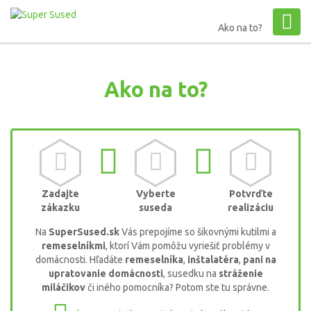
Ako na to?
Ako na to?
Zadajte
Vyberte
Potvrďte
zákazku
suseda
realizáciu
Na
SuperSused.sk
Vás prepojíme so šikovnými kutilmi a
remeselníkmi
, ktorí Vám pomôžu vyriešiť problémy v
domácnosti. Hľadáte
remeselníka
,
inštalatéra
,
pani na
upratovanie domácnosti
, susedku na
stráženie
miláčikov
či iného pomocníka? Potom ste tu správne.