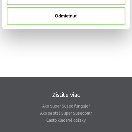
Odmietnuť
Pomoc s domácimi miláčikmi
Zistite viac
Ako Super Sused funguje?
Ako sa stať Super Susedom?
Často kladené otázky