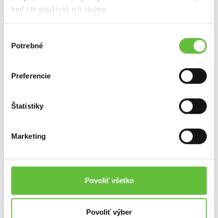
keď ste používali ich služby.
Výber
Potrebné
súhlasu
Preferencie
Opravy a pomoc s autom
Štatistiky
Marketing
Povoliť všetko
Asistencia pre seniorov
Povoliť výber