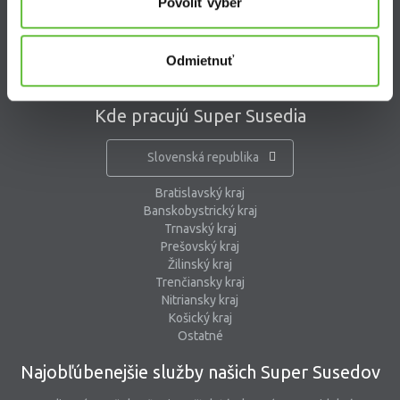
Povoliť výber
pomoc@supersused.sk
Odmietnuť
Kde pracujú Super Susedia
Slovenská republika
Bratislavský kraj
Banskobystrický kraj
Trnavský kraj
Prešovský kraj
Žilinský kraj
Trenčiansky kraj
Nitriansky kraj
Košický kraj
Ostatné
Najobľúbenejšie služby našich Super Susedov