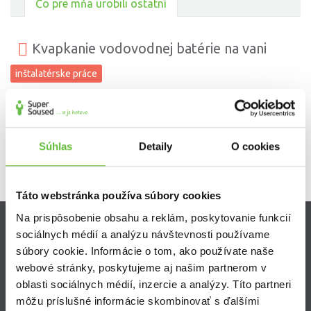
Čo pre mňa urobili ostatní
Kvapkanie vodovodnej batérie na vani
inštalatérske práce
Rýchla komunikácia a poctivá robota. S odvedenou prácou sme boli
veľmi spokojný.
Súhlas
Detaily
O cookies
Táto webstránka používa súbory cookies
Na prispôsobenie obsahu a reklám, poskytovanie funkcií
sociálnych médií a analýzu návštevnosti používame
Zistite viac
súbory cookie. Informácie o tom, ako používate naše
webové stránky, poskytujeme aj našim partnerom v
Ako Super Sused funguje?
oblasti sociálnych médií, inzercie a analýzy. Títo partneri
Ako sa stať Super Susedom?
môžu príslušné informácie skombinovať s ďalšími
Často kladené otázky