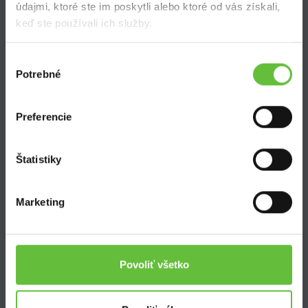
údajmi, ktoré ste im poskytli alebo ktoré od vás získali,
keď ste používali ich služby.
Výber
Potrebné
súhlasu
SuperSused.sk
O nás
Preferencie
Garancia platby
Riešenie problémov a reklamácií
Štatistiky
Blog
Nastavenie súborov cookies
Marketing
Kontakt
Povoliť všetko
Supersused.sk s.r.o.
Vajnorská 100/B, 831 04 Bratislava
kontaktný formulár