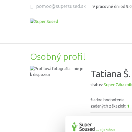
pomoc@supersused.sk
V pracovné dni od 9:0
Osobný profil
Tatiana Š.
status:
Super Zákazník
žiadne hodnotenie
zadaných zákaziek:
1
Dátum posledného pri