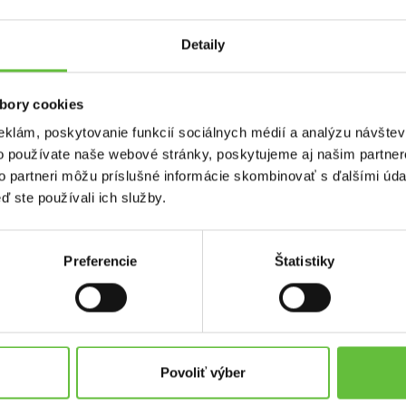
Detaily
bory cookies
eklám, poskytovanie funkcií sociálnych médií a analýzu návšte
o používate naše webové stránky, poskytujeme aj našim partner
to partneri môžu príslušné informácie skombinovať s ďalšími údaj
ď ste používali ich služby.
Preferencie
Štatistiky
used.sk
Kontakt
Supersused.sk s.r.o.
platby
Vajnorská 100/B, 831 04 Bratisl
problémov a reklamácií
kontaktný formulár
Povoliť výber
pomoc@supersused.sk
e súborov cookies