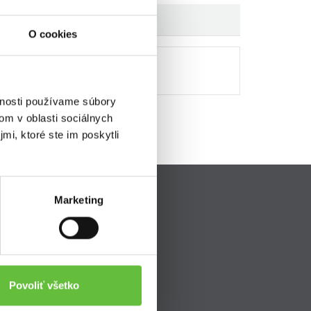
O cookies
vnosti používame súbory
om v oblasti sociálnych
mi, ktoré ste im poskytli
Marketing
Pripojte sa k nám
ava
Povoliť všetko