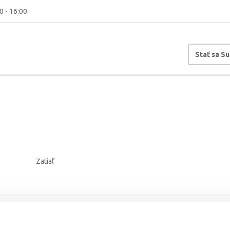
0 - 16:00.
Stať sa S
Zatiaľ
hlásenia:
25. 10. 2025
Dátum registrácie:
24. 10. 202