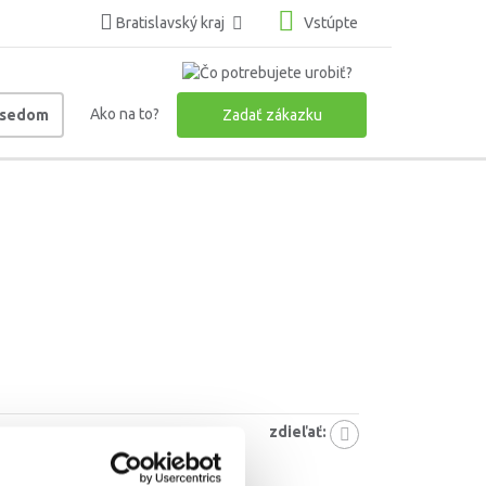
Bratislavský kraj
Vstúpte
Ako na to?
usedom
Zadať zákazku
zdieľať:
5