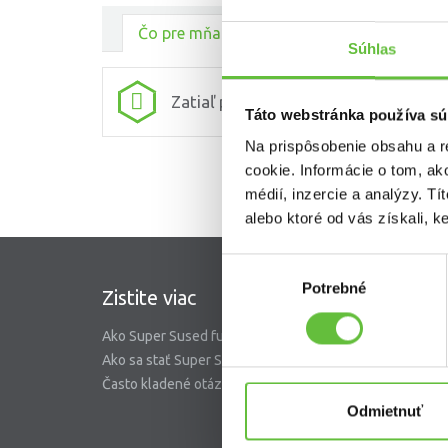
Čo pre mňa urobili ostatní
Súhlas
Zatiaľ pre mňa nikto nič neurobil.
Táto webstránka používa sú
Na prispôsobenie obsahu a r
cookie. Informácie o tom, ak
médií, inzercie a analýzy. Tí
alebo ktoré od vás získali, ke
Výber
Potrebné
súhlasu
Zistite viac
SuperS
Ako Super Sused funguje?
O nás
Ako sa stať Super Susedom?
Garancia 
Často kladené otázky
Riešenie 
Blog
Odmietnuť
Nastaveni