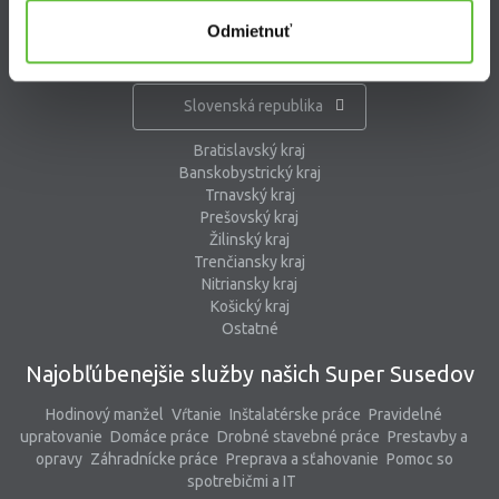
Odmietnuť
Kde pracujú Super Susedia
Slovenská republika
Bratislavský kraj
Banskobystrický kraj
Trnavský kraj
Prešovský kraj
Žilinský kraj
Trenčiansky kraj
Nitriansky kraj
Košický kraj
Ostatné
Najobľúbenejšie služby našich Super Susedov
Hodinový manžel
Vŕtanie
Inštalatérske práce
Pravidelné
upratovanie
Domáce práce
Drobné stavebné práce
Prestavby a
opravy
Záhradnícke práce
Preprava a sťahovanie
Pomoc so
spotrebičmi a IT