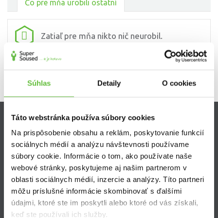
Čo pre mňa urobili ostatní
Zatiaľ pre mňa nikto nič neurobil.
Súhlas
Detaily
O cookies
Táto webstránka používa súbory cookies
Zistite viac
Na prispôsobenie obsahu a reklám, poskytovanie funkcií
sociálnych médií a analýzu návštevnosti používame
Ako Super Sused funguje?
súbory cookie. Informácie o tom, ako používate naše
Ako sa stať Super Susedom?
webové stránky, poskytujeme aj našim partnerom v
Často kladené otázky
oblasti sociálnych médií, inzercie a analýzy. Títo partneri
môžu príslušné informácie skombinovať s ďalšími
údajmi, ktoré ste im poskytli alebo ktoré od vás získali,
keď ste používali ich služby.