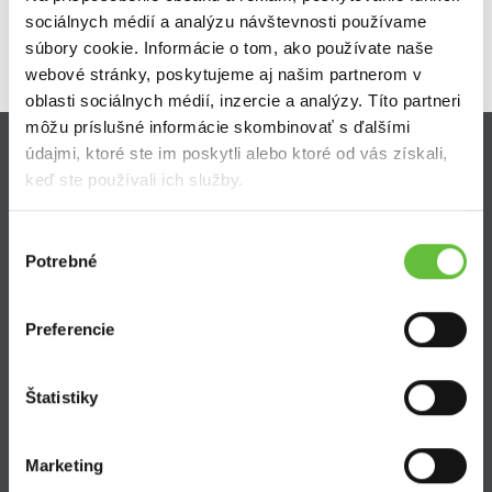
sociálnych médií a analýzu návštevnosti používame
súbory cookie. Informácie o tom, ako používate naše
webové stránky, poskytujeme aj našim partnerom v
oblasti sociálnych médií, inzercie a analýzy. Títo partneri
môžu príslušné informácie skombinovať s ďalšími
údajmi, ktoré ste im poskytli alebo ktoré od vás získali,
Zistite viac
keď ste používali ich služby.
Ako Super Sused funguje?
Výber
Ako sa stať Super Susedom?
Potrebné
súhlasu
Často kladené otázky
Preferencie
Štatistiky
SuperSused.sk
Marketing
O nás