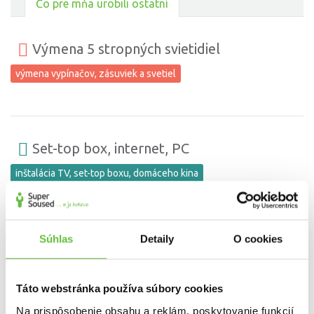
Čo pre mňa urobili ostatní
Výmena 5 stropných svietidiel
výmena vypínačov, zásuviek a svetiel
Set-top box, internet, PC
inštalácia TV, set-top boxu, domáceho kina
Súhlas
Detaily
O cookies
Navŕtanie nábytku na stenu, montáž garníž
montovanie a skladanie nábytku
Táto webstránka používa súbory cookies
Na prispôsobenie obsahu a reklám, poskytovanie funkcií