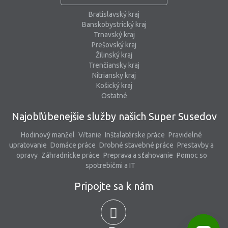
Bratislavský kraj
Banskobystrický kraj
Trnavský kraj
Prešovský kraj
Žilinský kraj
Trenčiansky kraj
Nitriansky kraj
Košický kraj
Ostatné
Najobľúbenejšie služby našich Super Susedov
Hodinový manžel
Vŕtanie
Inštalatérske práce
Pravidelné
upratovanie
Domáce práce
Drobné stavebné práce
Prestavby a
opravy
Záhradnícke práce
Preprava a sťahovanie
Pomoc so
spotrebičmi a IT
Pripojte sa k nám