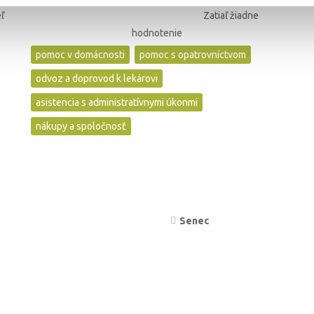
ľ
Zatiaľ žiadne
hodnotenie
pomoc v domácnosti
pomoc s opatrovníctvom
odvoz a doprovod k lekárovi
asistencia s administratívnymi úkonmi
nákupy a spoločnosť
Senec