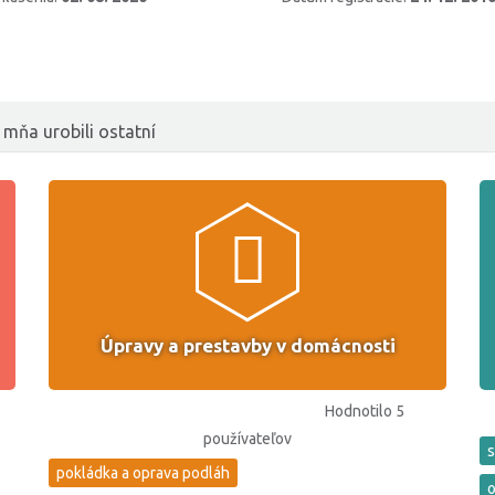
 mňa urobili ostatní
Úpravy a prestavby v domácnosti
Hodnotilo 5
používateľov
s
pokládka a oprava podláh
o