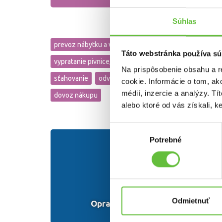
Hodnotilo 18
Súhlas
používateľov
prevoz nábytku a vecí
vypratanie bytu
Táto webstránka používa sú
vypratanie pivnice, garáže
balenie pri sťahovaní
Na prispôsobenie obsahu a r
sťahovanie
odvoz do zberného dvora
cookie. Informácie o tom, ak
médií, inzercie a analýzy. Tí
dovoz nákupu
alebo ktoré od vás získali, ke
Výber
Potrebné
súhlasu
Odmietnuť
Opravy a pomoc s autom