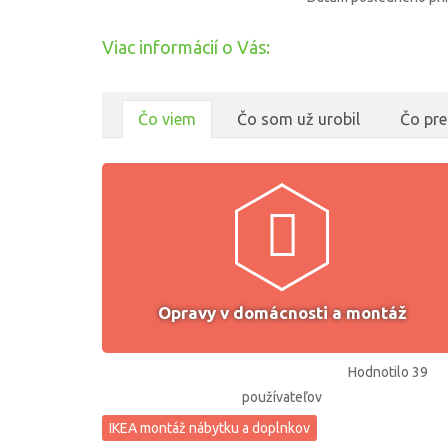
Viac informácií o Vás:
Čo viem
Čo som už urobil
Čo pre
Opravy v domácnosti a montáž
Hodnotilo 39
používateľov
IKEA montáž nábytku a doplnkov