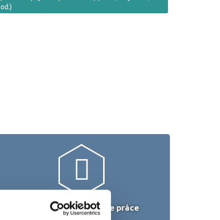
od.)
Upratovanie a domáce práce