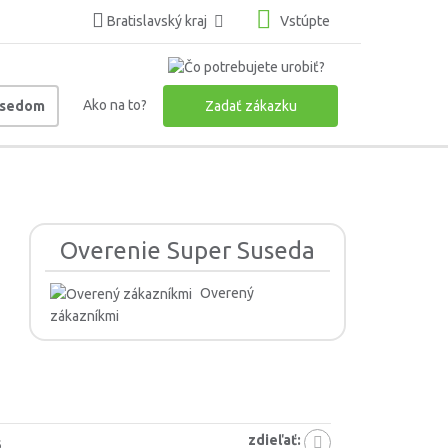
Bratislavský kraj
Vstúpte
Ako na to?
usedom
Zadať zákazku
Overenie Super Suseda
Overený
zákazníkmi
zdieľať:
6