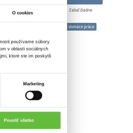
Zatiaľ žiadne
O cookies
hodnotenie
ežné upratovanie bytu a domu
iné domáce práce
ezónne upratovanie bytu a domu
vnosti používame súbory
om v oblasti sociálnych
mi, ktoré ste im poskytli
Marketing
Povoliť všetko