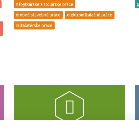
nábytkárske a stolárske práce
p
drobné stavebné práce
elektroinštalačné práce
inštalatérske práce
Záhradné práce a údržba okolo domu