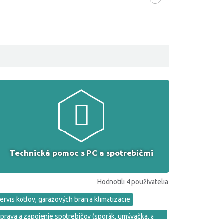
Technická pomoc s PC a spotrebičmi
Hodnotili 4 používatelia
ervis kotlov, garážových brán a klimatizácie
prava a zapojenie spotrebičov (sporák, umývačka, a