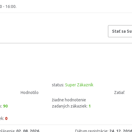
0 - 16:00.
Stať sa S
status:
Super Zákazník
Hodnotilo
Zatiaľ
žiadne hodnotenie
k:
90
zadaných zákaziek:
1
ek:
0
hlásenia:
02. 08. 2026
Dátum registrácie:
24. 12. 201