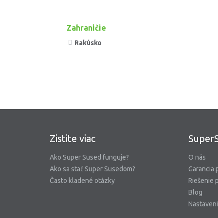
Zahraničie
Rakúsko
Zistite viac
SuperS
Ako Super Sused funguje?
O nás
Ako sa stať Super Susedom?
Garancia 
Často kladené otázky
Riešenie 
Blog
Nastaveni