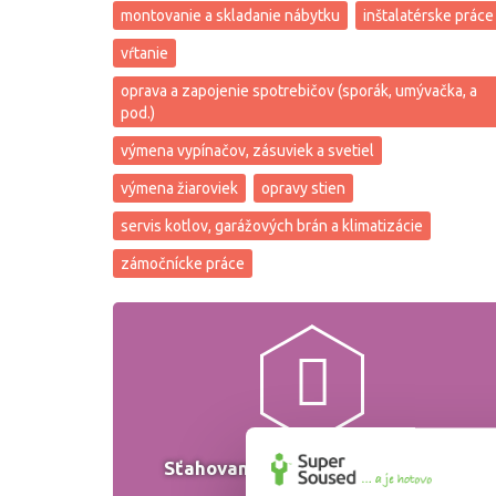
montovanie a skladanie nábytku
inštalatérske práce
vŕtanie
oprava a zapojenie spotrebičov (sporák, umývačka, a
pod.)
výmena vypínačov, zásuviek a svetiel
výmena žiaroviek
opravy stien
servis kotlov, garážových brán a klimatizácie
zámočnícke práce
Sťahovanie, preprava, vypratanie