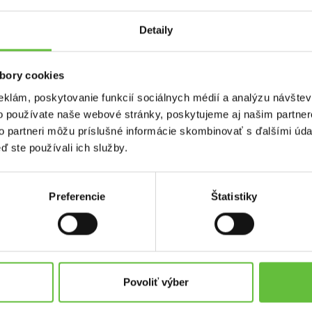
Hodnotilo 7
Detaily
používateľov
kosenie trávy, starostlivosť o trávnik
b
bory cookies
zber ovocia a zeleniny
s
eklám, poskytovanie funkcií sociálnych médií a analýzu návšte
zimná údržba - odhŕňanie snehu
zavlažovanie
o používate naše webové stránky, poskytujeme aj našim partner
to partneri môžu príslušné informácie skombinovať s ďalšími údaj
pletie, okopávanie, hnojenie
ď ste používali ich služby.
starostlivosť o zeleň, stromy a živé ploty
Preferencie
Štatistiky
Povoliť výber
Asistencia pre seniorov