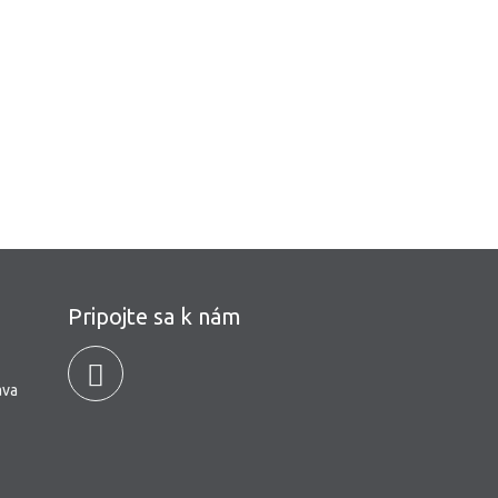
Pripojte sa k nám
ava