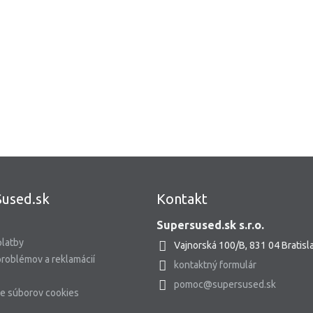
used.sk
Kontakt
Supersused.sk s.r.o.
platby
Vajnorská 100/B, 831 04 Bratisl
problémov a reklamácií
kontaktný formulár
pomoc@supersused.sk
e súborov cookies