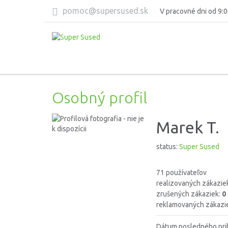
pomoc@supersused.sk
V pracovné dni od 9:0
Osobný profil
Marek T.
status:
Super Sused
71 používateľov
realizovaných zákazie
zrušených zákaziek:
0
reklamovaných zákazi
Dátum posledného pri