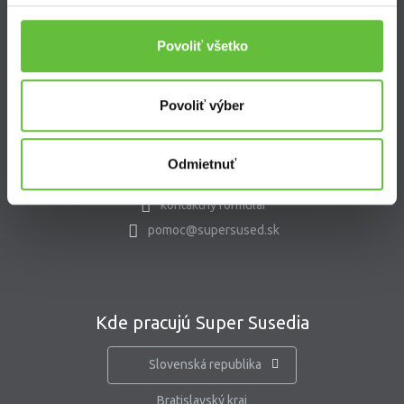
Blog
Nastavenie súborov cookies
Povoliť všetko
Povoliť výber
Kontakt
Supersused.sk s.r.o.
Odmietnuť
Vajnorská 100/B, 831 04 Bratislava
kontaktný formulár
pomoc@supersused.sk
Kde pracujú Super Susedia
Slovenská republika
Bratislavský kraj