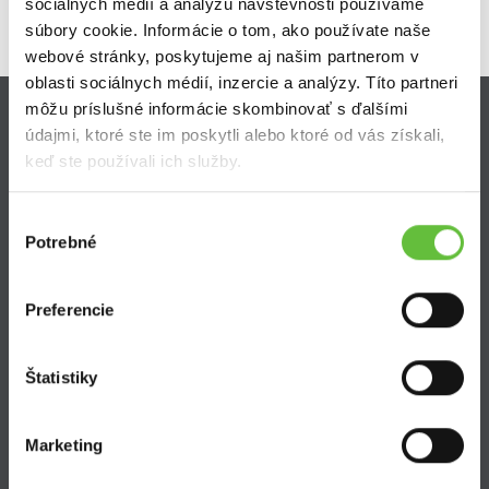
sociálnych médií a analýzu návštevnosti používame
súbory cookie. Informácie o tom, ako používate naše
webové stránky, poskytujeme aj našim partnerom v
oblasti sociálnych médií, inzercie a analýzy. Títo partneri
môžu príslušné informácie skombinovať s ďalšími
údajmi, ktoré ste im poskytli alebo ktoré od vás získali,
Zistite viac
keď ste používali ich služby.
Ako Super Sused funguje?
Ako sa stať Super Susedom?
Výber
Často kladené otázky
Potrebné
súhlasu
Preferencie
Štatistiky
SuperSused.sk
O nás
Marketing
Garancia platby
Riešenie problémov a reklamácií