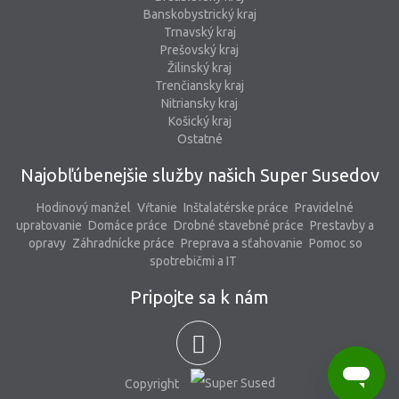
Banskobystrický kraj
Trnavský kraj
Prešovský kraj
Žilinský kraj
Trenčiansky kraj
Nitriansky kraj
Košický kraj
Ostatné
Najobľúbenejšie služby našich Super Susedov
Hodinový manžel
Vŕtanie
Inštalatérske práce
Pravidelné
upratovanie
Domáce práce
Drobné stavebné práce
Prestavby a
opravy
Záhradnícke práce
Preprava a sťahovanie
Pomoc so
spotrebičmi a IT
Pripojte sa k nám
Copyright