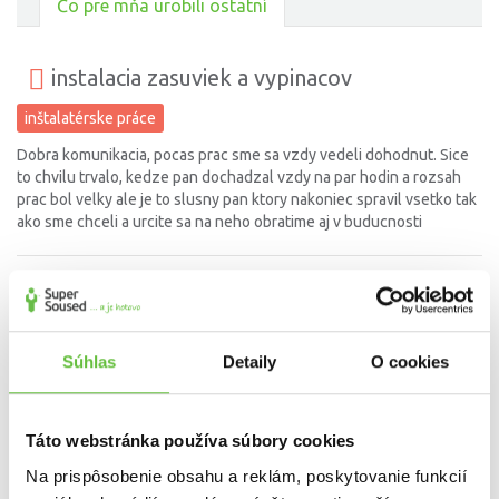
Čo pre mňa urobili ostatní
instalacia zasuviek a vypinacov
inštalatérske práce
Dobra komunikacia, pocas prac sme sa vzdy vedeli dohodnut. Sice
to chvilu trvalo, kedze pan dochadzal vzdy na par hodin a rozsah
prac bol velky ale je to slusny pan ktory nakoniec spravil vsetko tak
ako sme chceli a urcite sa na neho obratime aj v buducnosti
Vyrezanie "niky" do steny s obkladom v
kupelni
Súhlas
Detaily
O cookies
drobné stavebné práce
Dobrá práca, veľmi fajn vystupovanie p. Karola aj jeho kolegu a
slušnosť. Tiež oceňujem ze po sebe upratali. Určite odporúčam.
Táto webstránka používa súbory cookies
Na prispôsobenie obsahu a reklám, poskytovanie funkcií