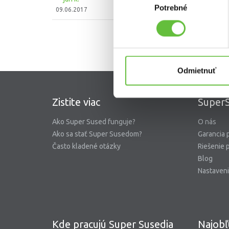
Potrebné
súhlasu
09.06.2017
Odmietnuť
Zistite viac
SuperS
Ako Super Sused funguje?
O nás
Ako sa stať Super Susedom?
Garancia 
Často kladené otázky
Riešenie 
Blog
Nastaveni
Kde pracujú Super Susedia
Najobľ