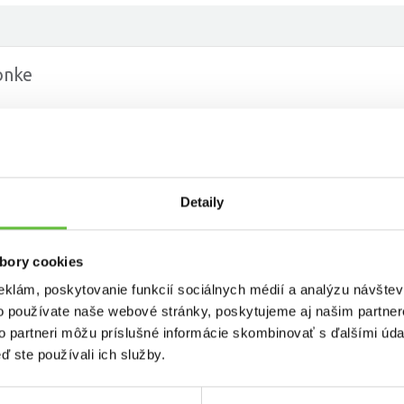
onke
Detaily
tují zo záhrady
ty
bory cookies
eklám, poskytovanie funkcií sociálnych médií a analýzu návšte
o používate naše webové stránky, poskytujeme aj našim partner
to partneri môžu príslušné informácie skombinovať s ďalšími údaj
vale
ď ste používali ich služby.