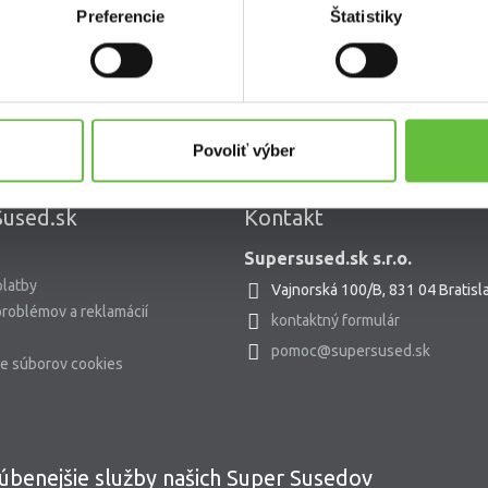
Preferencie
Štatistiky
Povoliť výber
used.sk
Kontakt
Supersused.sk s.r.o.
platby
Vajnorská 100/B, 831 04 Bratisl
problémov a reklamácií
kontaktný formulár
pomoc@supersused.sk
e súborov cookies
úbenejšie služby našich Super Susedov