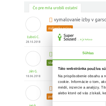
Čo pre mňa urobili ostatní
vymalovanie izby v gars
maliarske práce
Ľuboš C.
28.10.2018
Súhlas
odstránenie a odvezenie 
starostlivosť o zeleň, stromy a živé plo
Táto webstránka používa sú
Ján G.
Na prispôsobenie obsahu a r
18.06.2018
cookie. Informácie o tom, ak
médií, inzercie a analýzy. Tí
Pokládka podlahy na po
alebo ktoré od vás získali, ke
pokládka a oprava podláh
Výber
jan k.