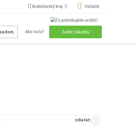
Bratislavský kraj
Vstúpte
Ako na to?
usedom
Zadať zákazku
zdieľať:
7