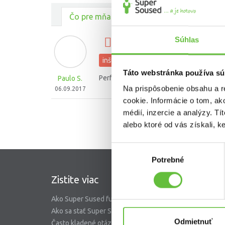
Čo pre mňa urobili ostatní
Súhlas
výmena prasknutej WC 
inštalatérske práce
Táto webstránka používa sú
Perfektná spolupráca, ďakujem :)
Paulo S.
Na prispôsobenie obsahu a r
06.09.2017
cookie. Informácie o tom, ak
médií, inzercie a analýzy. Tí
alebo ktoré od vás získali, ke
Výber
Potrebné
súhlasu
Zistite viac
SuperS
Ako Super Sused funguje?
O nás
Ako sa stať Super Susedom?
Garancia 
Odmietnuť
Často kladené otázky
Riešenie 