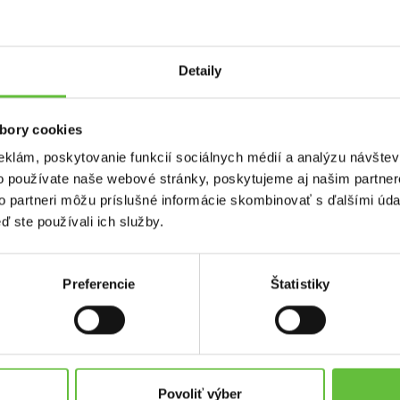
Detaily
nádržky
bory cookies
eklám, poskytovanie funkcií sociálnych médií a analýzu návšte
o používate naše webové stránky, poskytujeme aj našim partner
to partneri môžu príslušné informácie skombinovať s ďalšími údaj
ď ste používali ich služby.
Preferencie
Štatistiky
used.sk
Kontakt
Supersused.sk s.r.o.
platby
Vajnorská 100/B, 831 04 Bratisl
Povoliť výber
problémov a reklamácií