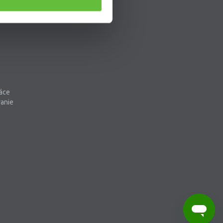
áce
vanie