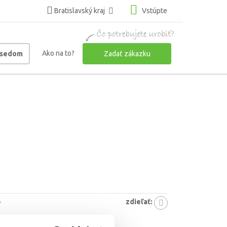
Bratislavský kraj
Vstúpte
Ako na to?
usedom
Zadať zákazku
zdieľať:
7