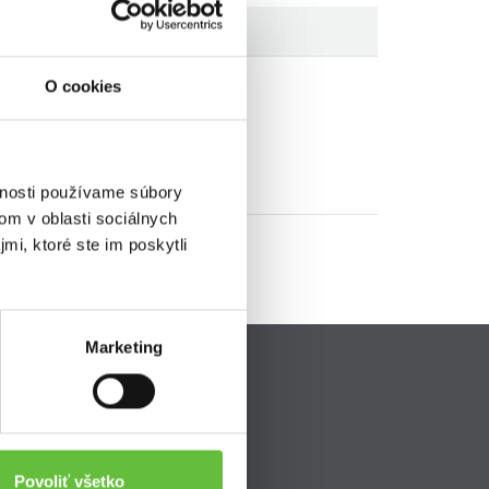
O cookies
vnosti používame súbory
om v oblasti sociálnych
mi, ktoré ste im poskytli
Marketing
Pripojte sa k nám
ava
Povoliť všetko