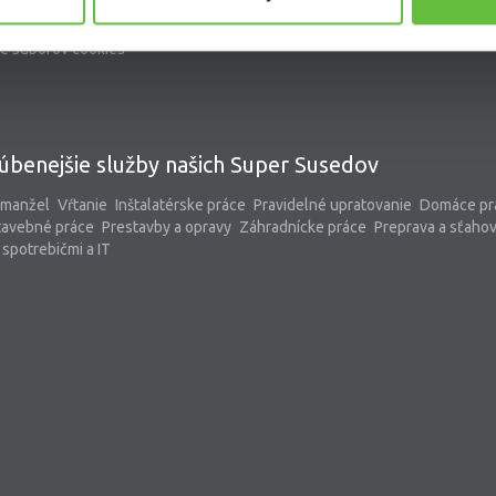
kontaktný formulár
pomoc@supersused.sk
e súborov cookies
úbenejšie služby našich Super Susedov
 manžel
Vŕtanie
Inštalatérske práce
Pravidelné upratovanie
Domáce pr
tavebné práce
Prestavby a opravy
Záhradnícke práce
Preprava a sťaho
spotrebičmi a IT