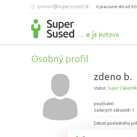
pomoc@supersused.sk
V pracovné dni od 9:0
Osobný profil
zdeno b.
status:
Super Zákazník
používateľ
zadaných zákaziek:
1
Dátum posledného pri