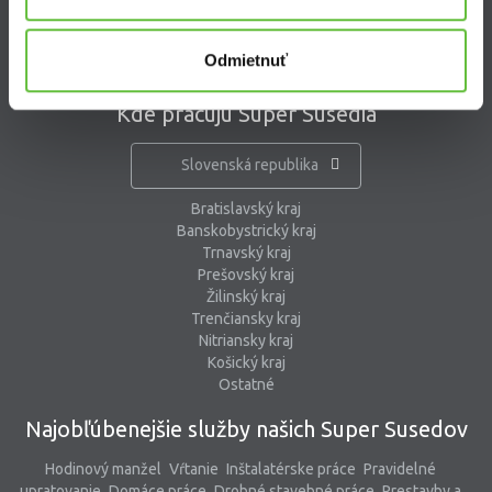
pomoc@supersused.sk
Odmietnuť
Kde pracujú Super Susedia
Slovenská republika
Bratislavský kraj
Banskobystrický kraj
Trnavský kraj
Prešovský kraj
Žilinský kraj
Trenčiansky kraj
Nitriansky kraj
Košický kraj
Ostatné
Najobľúbenejšie služby našich Super Susedov
Hodinový manžel
Vŕtanie
Inštalatérske práce
Pravidelné
upratovanie
Domáce práce
Drobné stavebné práce
Prestavby a