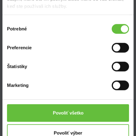
keď ste používali ich služby.
Výber
Potrebné
súhlasu
SuperSused.sk
O nás
Preferencie
Garancia platby
Riešenie problémov a reklamácií
Blog
Štatistiky
Nastavenie súborov cookies
Marketing
Kontakt
Supersused.sk s.r.o.
Povoliť všetko
Vajnorská 100/B, 831 04 Bratislava
kontaktný formulár
Povoliť výber