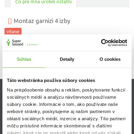
Čo pre mňa urobili ostatní
Montaz garnizi 4 izby
vŕtanie
Súhlas
Detaily
O cookies
Táto webstránka používa súbory cookies
Na prispôsobenie obsahu a reklám, poskytovanie funkcií
Zistite viac
sociálnych médií a analýzu návštevnosti používame
súbory cookie. Informácie o tom, ako používate naše
Ako Super Sused funguje?
webové stránky, poskytujeme aj našim partnerom v
Ako sa stať Super Susedom?
oblasti sociálnych médií, inzercie a analýzy. Títo partneri
Často kladené otázky
môžu príslušné informácie skombinovať s ďalšími
údajmi, ktoré ste im poskytli alebo ktoré od vás získali,