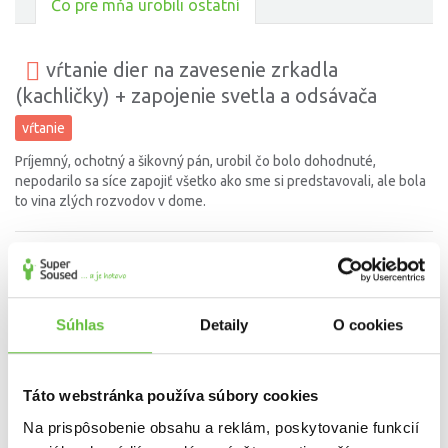
Čo pre mňa urobili ostatní
vŕtanie dier na zavesenie zrkadla
(kachličky) + zapojenie svetla a odsávača
vŕtanie
Príjemný, ochotný a šikovný pán, urobil čo bolo dohodnuté,
nepodarilo sa síce zapojiť všetko ako sme si predstavovali, ale bola
to vina zlých rozvodov v dome.
sťahovanie Petržalka - Kvetoslavov
sťahovanie
Súhlas
Detaily
O cookies
Rýchly, spoľahlivý, ochotný, nič nie je problém. Sťahovanie s
nakládkou aj vykládkou prebehlo hladko, zobral ešte aj veci nad
rámec dohody, o nič som sa nemusel starať. Odporúčam.
Táto webstránka používa súbory cookies
Na prispôsobenie obsahu a reklám, poskytovanie funkcií