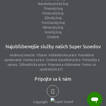
Banskobystrický kraj
Trnavský kraj
Prešovský kraj
Žilinský kraj
Trenčiansky kraj
Nitriansky kraj
Košický kraj
Ostatné
Najobľúbenejšie služby našich Super Susedov
Hodinový manžel
Vŕtanie
Inštalatérske práce
Pravidelné
upratovanie
Domáce práce
Drobné stavebné práce
Prestavby a
opravy
Záhradnícke práce
Preprava a sťahovanie
Pomoc so
spotrebičmi a IT
Pripojte sa k nám
Copyright