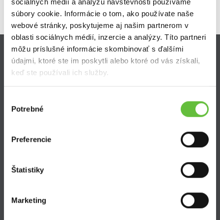
sociálnych médií a analýzu návštevnosti používame
súbory cookie. Informácie o tom, ako používate naše
webové stránky, poskytujeme aj našim partnerom v
oblasti sociálnych médií, inzercie a analýzy. Títo partneri
môžu príslušné informácie skombinovať s ďalšími
údajmi, ktoré ste im poskytli alebo ktoré od vás získali,
Zistite viac
keď ste používali ich služby.
Ako Super Sused funguje?
Ako sa stať Super Susedom?
Výber
Často kladené otázky
Potrebné
súhlasu
Preferencie
Štatistiky
SuperSused.sk
O nás
Marketing
Garancia platby
Riešenie problémov a reklamácií