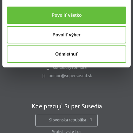
Blog
Nastavenie súborov cookies
Povoliť všetko
Povoliť výber
Kontakt
Supersused.sk s.r.o.
Odmietnuť
Vajnorská 100/B, 831 04 Bratislava
kontaktný formulár
pomoc@supersused.sk
Kde pracujú Super Susedia
Slovenská republika
Bratislavský kraj