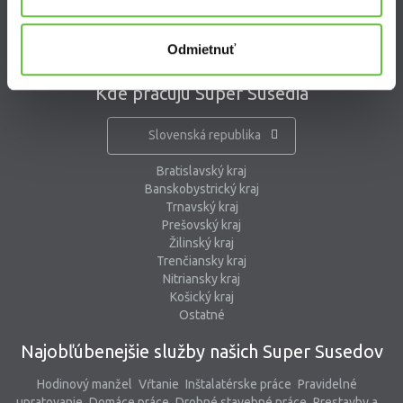
pomoc@supersused.sk
Odmietnuť
Kde pracujú Super Susedia
Slovenská republika
Bratislavský kraj
Banskobystrický kraj
Trnavský kraj
Prešovský kraj
Žilinský kraj
Trenčiansky kraj
Nitriansky kraj
Košický kraj
Ostatné
Najobľúbenejšie služby našich Super Susedov
Hodinový manžel
Vŕtanie
Inštalatérske práce
Pravidelné
upratovanie
Domáce práce
Drobné stavebné práce
Prestavby a