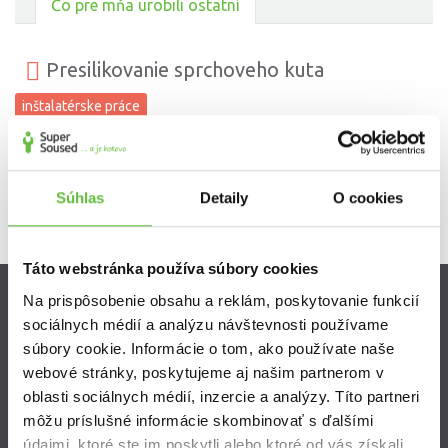
Čo pre mňa urobili ostatní
Presilikovanie sprchoveho kuta
inštalatérske práce
Súhlas
Detaily
O cookies
Táto webstránka používa súbory cookies
Na prispôsobenie obsahu a reklám, poskytovanie funkcií
Zistite viac
sociálnych médií a analýzu návštevnosti používame
súbory cookie. Informácie o tom, ako používate naše
Ako Super Sused funguje?
webové stránky, poskytujeme aj našim partnerom v
Ako sa stať Super Susedom?
oblasti sociálnych médií, inzercie a analýzy. Títo partneri
Často kladené otázky
môžu príslušné informácie skombinovať s ďalšími
údajmi, ktoré ste im poskytli alebo ktoré od vás získali,