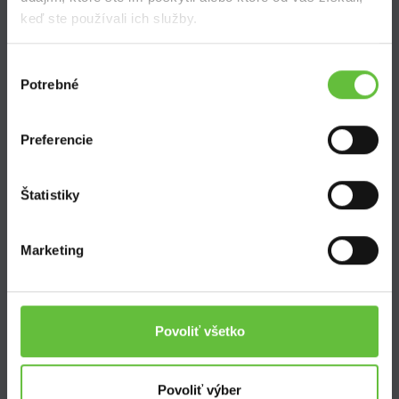
keď ste používali ich služby.
Výber
Potrebné
súhlasu
SuperSused.sk
O nás
Preferencie
Garancia platby
Riešenie problémov a reklamácií
Blog
Štatistiky
Nastavenie súborov cookies
Marketing
Kontakt
Supersused.sk s.r.o.
Povoliť všetko
Vajnorská 100/B, 831 04 Bratislava
kontaktný formulár
Povoliť výber