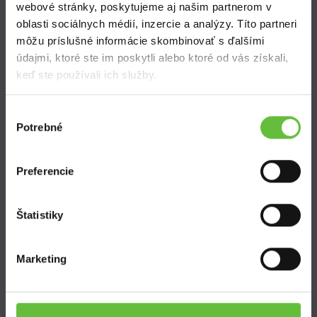
webové stránky, poskytujeme aj našim partnerom v
oblasti sociálnych médií, inzercie a analýzy. Títo partneri
Zistite viac
môžu príslušné informácie skombinovať s ďalšími
údajmi, ktoré ste im poskytli alebo ktoré od vás získali,
Ako Super Sused funguje?
keď ste používali ich služby.
Ako sa stať Super Susedom?
Často kladené otázky
Výber
Potrebné
súhlasu
Preferencie
SuperSused.sk
Štatistiky
O nás
Garancia platby
Riešenie problémov a reklamácií
Marketing
Blog
Nastavenie súborov cookies