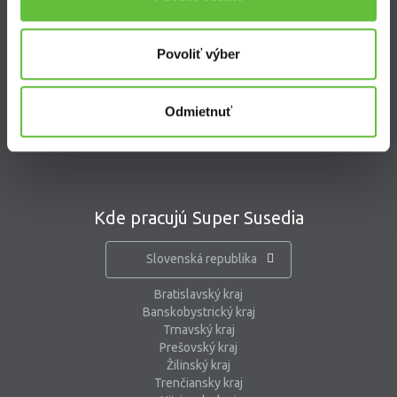
Kontakt
Supersused.sk s.r.o.
Povoliť výber
Vajnorská 100/B, 831 04 Bratislava
kontaktný formulár
Odmietnuť
pomoc@supersused.sk
Kde pracujú Super Susedia
Slovenská republika
Bratislavský kraj
Banskobystrický kraj
Trnavský kraj
Prešovský kraj
Žilinský kraj
Trenčiansky kraj