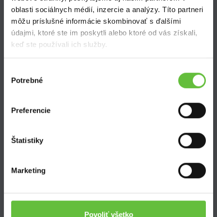
Zistite viac
oblasti sociálnych médií, inzercie a analýzy. Títo partneri
môžu príslušné informácie skombinovať s ďalšími
Ako Super Sused funguje?
údajmi, ktoré ste im poskytli alebo ktoré od vás získali,
Ako sa stať Super Susedom?
keď ste používali ich služby.
Často kladené otázky
Výber
Potrebné
súhlasu
Preferencie
SuperSused.sk
O nás
Štatistiky
Garancia platby
Riešenie problémov a reklamácií
Marketing
Blog
Nastavenie súborov cookies
Povoliť všetko