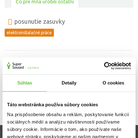
Čo pre mňa urobili ostatní
posunutie zasuvky
elektroinštalačné práce
Osadenie 2 ventilov pre umyvačku riadu
oprava a zapojenie spotrebičov (sporák, umývačka, a pod.)
Súhlas
Detaily
O cookies
Táto webstránka používa súbory cookies
Na prispôsobenie obsahu a reklám, poskytovanie funkcií
sociálnych médií a analýzu návštevnosti používame
súbory cookie. Informácie o tom, ako používate naše
webové stránky, poskytujeme aj našim partnerom v