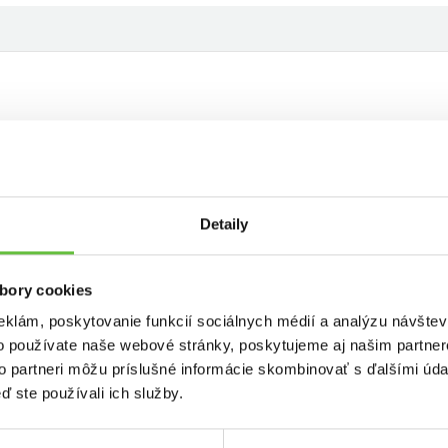
Detaily
Liatorp z Ikey
bory cookies
eklám, poskytovanie funkcií sociálnych médií a analýzu návšte
o používate naše webové stránky, poskytujeme aj našim partner
to partneri môžu príslušné informácie skombinovať s ďalšími údaj
ď ste používali ich služby.