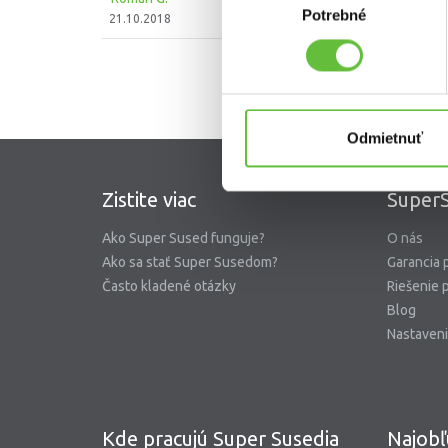
Potrebné
súhlasu
21.10.2018
Odmietnuť
Zistite viac
SuperS
Ako Super Sused funguje?
O nás
Ako sa stať Super Susedom?
Garancia 
Často kladené otázky
Riešenie 
Blog
Nastaveni
Kde pracujú Super Susedia
Najobľ