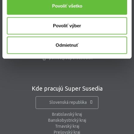
Povoliť všetko
Kontakt
Povoliť výber
Supersused.sk s.r.o.
Vajnorská 100/B, 831 04 Bratislava
Odmietnuť
kontaktný formulár
pomoc@supersused.sk
Kde pracujú Super Susedia
Slovenská republika
Bratislavský kraj
Banskobystrický kraj
Trnavský kraj
Prešovský kraj