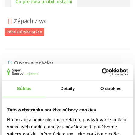
Čo pre mňa urobili ostatní
Zápach z wc
inštalatérske práce
Oprava práčky
oprava a zapojenie spotrebičov (sporák, umývačka, a pod.)
Súhlas
Detaily
O cookies
Pavol bol veľmi profesionálny a dôsledný. Pracoval veľmi efektívne
a je naozaj čestný a skúsený
Táto webstránka používa súbory cookies
Na prispôsobenie obsahu a reklám, poskytovanie funkcií
sociálnych médií a analýzu návštevnosti používame
súbory cookie. Informácie o tom, ako používate naše