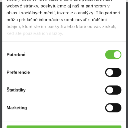
webové stránky, poskytujeme aj našim partnerom v
oblasti sociálnych médií, inzercie a analýzy. Títo partneri
Zistite viac
môžu príslušné informácie skombinovať s ďalšími
údajmi, ktoré ste im poskytli alebo ktoré od vás získali,
Ako Super Sused funguje?
keď ste používali ich služby.
Ako sa stať Super Susedom?
Často kladené otázky
Výber
Potrebné
súhlasu
Preferencie
SuperSused.sk
Štatistiky
O nás
Garancia platby
Marketing
Riešenie problémov a reklamácií
Blog
Nastavenie súborov cookies