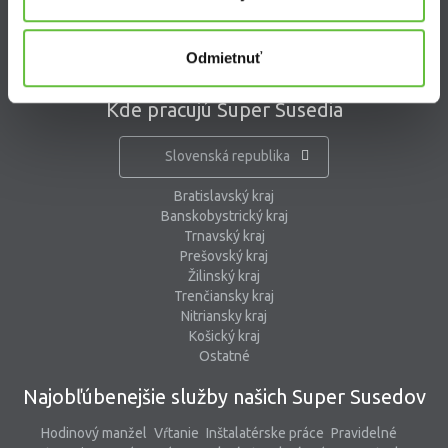
pomoc@supersused.sk
Odmietnuť
Kde pracujú Super Susedia
Slovenská republika
Bratislavský kraj
Banskobystrický kraj
Trnavský kraj
Prešovský kraj
Žilinský kraj
Trenčiansky kraj
Nitriansky kraj
Košický kraj
Ostatné
Najobľúbenejšie služby našich Super Susedov
Hodinový manžel
Vŕtanie
Inštalatérske práce
Pravidelné