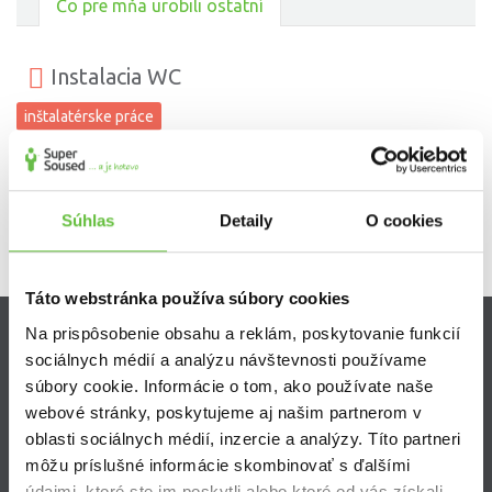
Čo pre mňa urobili ostatní
Instalacia WC
inštalatérske práce
Maximálna spokojnosť.
Súhlas
Detaily
O cookies
Táto webstránka používa súbory cookies
Na prispôsobenie obsahu a reklám, poskytovanie funkcií
sociálnych médií a analýzu návštevnosti používame
Zistite viac
súbory cookie. Informácie o tom, ako používate naše
Ako Super Sused funguje?
webové stránky, poskytujeme aj našim partnerom v
Ako sa stať Super Susedom?
oblasti sociálnych médií, inzercie a analýzy. Títo partneri
Často kladené otázky
môžu príslušné informácie skombinovať s ďalšími
údajmi, ktoré ste im poskytli alebo ktoré od vás získali,