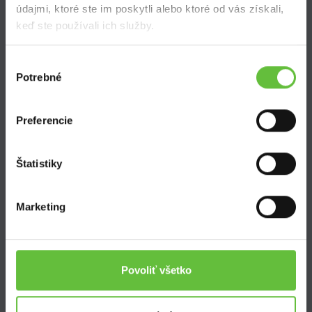
údajmi, ktoré ste im poskytli alebo ktoré od vás získali,
keď ste používali ich služby.
Výber
Potrebné
súhlasu
SuperSused.sk
Preferencie
O nás
Garancia platby
Riešenie problémov a reklamácií
Štatistiky
Blog
Nastavenie súborov cookies
Marketing
Kontakt
Povoliť všetko
Supersused.sk s.r.o.
Vajnorská 100/B, 831 04 Bratislava