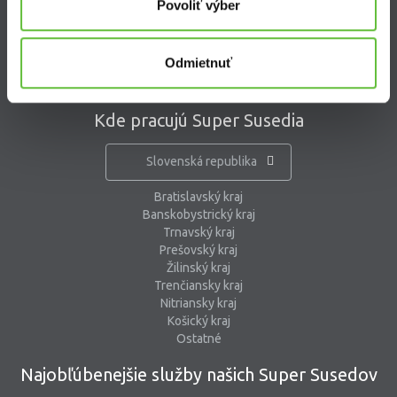
Povoliť výber
kontaktný formulár
pomoc@supersused.sk
Odmietnuť
Kde pracujú Super Susedia
Slovenská republika
Bratislavský kraj
Banskobystrický kraj
Trnavský kraj
Prešovský kraj
Žilinský kraj
Trenčiansky kraj
Nitriansky kraj
Košický kraj
Ostatné
Najobľúbenejšie služby našich Super Susedov