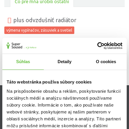
Čo pre mňa urobili ostatní
plus odvzdušniť radiátor
výmena vypínačov, zásuviek a svetiel
Odporúčam p. Romana
Súhlas
Detaily
O cookies
Táto webstránka používa súbory cookies
Na prispôsobenie obsahu a reklám, poskytovanie funkcií
sociálnych médií a analýzu návštevnosti používame
Zistite viac
súbory cookie. Informácie o tom, ako používate naše
webové stránky, poskytujeme aj našim partnerom v
Ako Super Sused funguje?
oblasti sociálnych médií, inzercie a analýzy. Títo partneri
Ako sa stať Super Susedom?
môžu príslušné informácie skombinovať s ďalšími
Často kladené otázky