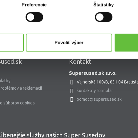
Preferencie
Štatistiky
Povoliť výber
used.sk
Kontakt
Supersused.sk s.r.o.
platby
Vajnorská 100/B, 831 04 Bratisl
problémov a reklamácií
kontaktný formulár
pomoc@supersused.sk
e súborov cookies
úbenejšie služby našich Super Susedov