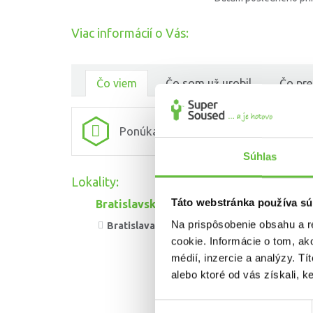
Viac informácií o Vás:
Čo viem
Čo som už urobil
Čo pre
Ponúkané služby ešte nie sú vybrané
Súhlas
Lokality:
Táto webstránka používa sú
Bratislavský kraj
Na prispôsobenie obsahu a r
Bratislava
cookie. Informácie o tom, ak
médií, inzercie a analýzy. Tí
alebo ktoré od vás získali, ke
Výber