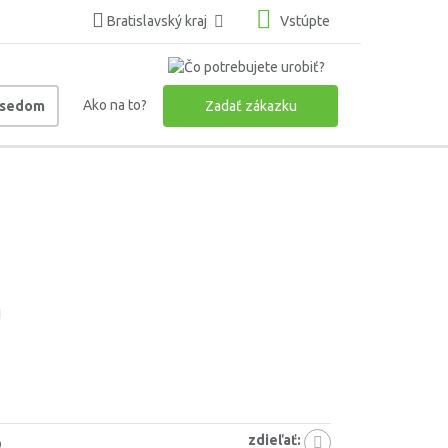
Bratislavský kraj
Vstúpte
Ako na to?
usedom
Zadať zákazku
1
zdieľať:
9