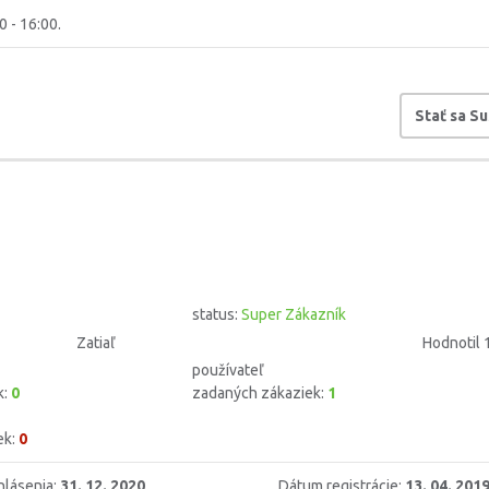
0 - 16:00.
Stať sa S
status:
Super Zákazník
Zatiaľ
Hodnotil 
používateľ
k:
0
zadaných zákaziek:
1
ek:
0
hlásenia:
31. 12. 2020
Dátum registrácie:
13. 04. 201