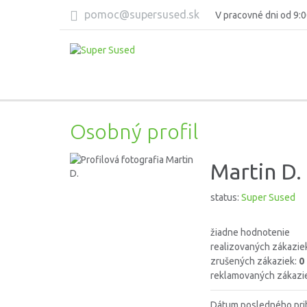
pomoc@supersused.sk
V pracovné dni od 9:0
Osobný profil
Martin D.
status:
Super Sused
žiadne hodnotenie
realizovaných zákazie
zrušených zákaziek:
0
reklamovaných zákazi
Dátum posledného pri