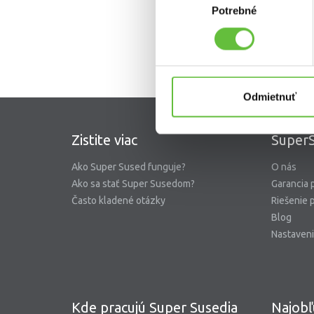
Potrebné
súhlasu
Odmietnuť
Zistite viac
SuperS
Ako Super Sused funguje?
O nás
Ako sa stať Super Susedom?
Garancia 
Často kladené otázky
Riešenie 
Blog
Nastaveni
Kde pracujú Super Susedia
Najobľ