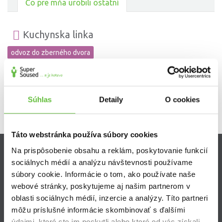
Čo pre mňa urobili ostatní
Kuchynska linka
odvoz do zberného dvora
Veľká spokojnost. Rýchle jednanie. Odporúčam.
Súhlas
Detaily
O cookies
Táto webstránka používa súbory cookies
Na prispôsobenie obsahu a reklám, poskytovanie funkcií
sociálnych médií a analýzu návštevnosti používame
Zistite viac
súbory cookie. Informácie o tom, ako používate naše
Ako Super Sused funguje?
webové stránky, poskytujeme aj našim partnerom v
Ako sa stať Super Susedom?
oblasti sociálnych médií, inzercie a analýzy. Títo partneri
Často kladené otázky
môžu príslušné informácie skombinovať s ďalšími
údajmi, ktoré ste im poskytli alebo ktoré od vás získali,