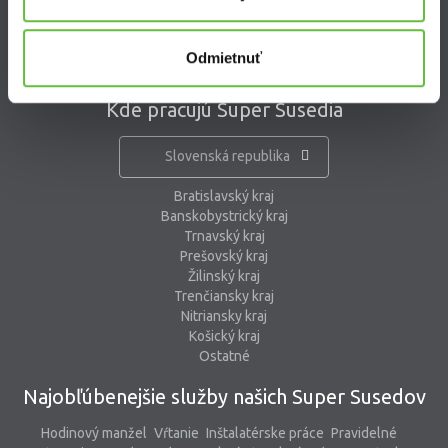
pomoc@supersused.sk
Odmietnuť
Kde pracujú Super Susedia
Slovenská republika
Bratislavský kraj
Banskobystrický kraj
Trnavský kraj
Prešovský kraj
Žilinský kraj
Trenčiansky kraj
Nitriansky kraj
Košický kraj
Ostatné
Najobľúbenejšie služby našich Super Susedov
Hodinový manžel
Vŕtanie
Inštalatérske práce
Pravidelné