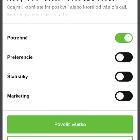
Často kladené otázky
údajmi, ktoré ste im poskytli alebo ktoré od vás získali,
keď ste používali ich služby.
Výber
Potrebné
súhlasu
SuperSused.sk
Preferencie
O nás
Garancia platby
Riešenie problémov a reklamácií
Štatistiky
Blog
Nastavenie súborov cookies
Marketing
Kontakt
Povoliť všetko
Supersused.sk s.r.o.
Vajnorská 100/B, 831 04 Bratislava