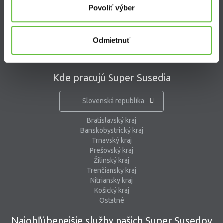
Povoliť výber
kontaktný formulár
pomoc@supersused.sk
Odmietnuť
Kde pracujú Super Susedia
Slovenská republika
Bratislavský kraj
Banskobystrický kraj
Trnavský kraj
Prešovský kraj
Žilinský kraj
Trenčiansky kraj
Nitriansky kraj
Košický kraj
Ostatné
Najobľúbenejšie služby našich Super Susedov