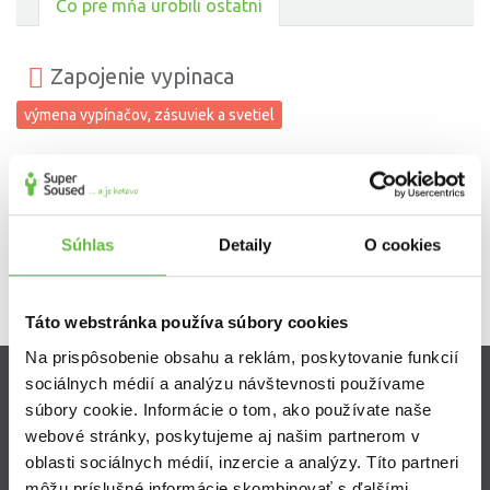
Čo pre mňa urobili ostatní
Zapojenie vypinaca
výmena vypínačov, zásuviek a svetiel
Milý usmiaty ústretový pán, veľmi ochotný a ústretový. Určite ho
budem kontaktovať aj v budúcnosti.
Súhlas
Detaily
O cookies
Táto webstránka používa súbory cookies
Na prispôsobenie obsahu a reklám, poskytovanie funkcií
sociálnych médií a analýzu návštevnosti používame
Zistite viac
súbory cookie. Informácie o tom, ako používate naše
webové stránky, poskytujeme aj našim partnerom v
Ako Super Sused funguje?
oblasti sociálnych médií, inzercie a analýzy. Títo partneri
Ako sa stať Super Susedom?
môžu príslušné informácie skombinovať s ďalšími