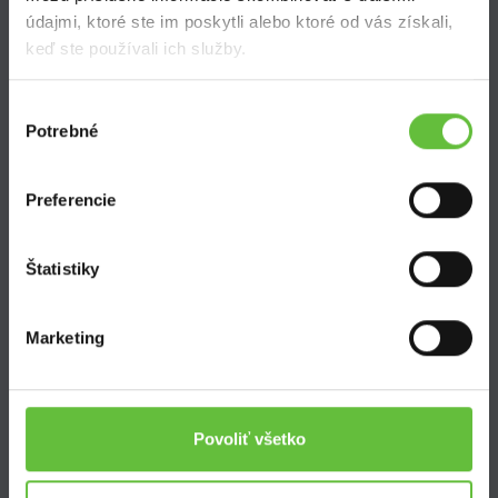
Často kladené otázky
údajmi, ktoré ste im poskytli alebo ktoré od vás získali,
keď ste používali ich služby.
Výber
Potrebné
súhlasu
SuperSused.sk
Preferencie
O nás
Garancia platby
Riešenie problémov a reklamácií
Štatistiky
Blog
Nastavenie súborov cookies
Marketing
Kontakt
Povoliť všetko
Supersused.sk s.r.o.
Vajnorská 100/B, 831 04 Bratislava