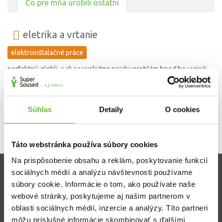
Čo pre mňa urobili ostatní
eletrika a vrtanie
elektroinštalačné práce
perfektný, rýchli, a ak sa vyskytne nejaky problém hneď ho vyrieši.
Ak Vám chýba nejaky menší materiál ( šroby , či kablik použije svoje
aby problém vyriešil ) už sa tešim na ďaľšie stretnutie .
Súhlas
Detaily
O cookies
Táto webstránka používa súbory cookies
Na prispôsobenie obsahu a reklám, poskytovanie funkcií
sociálnych médií a analýzu návštevnosti používame
Zistite viac
súbory cookie. Informácie o tom, ako používate naše
webové stránky, poskytujeme aj našim partnerom v
Ako Super Sused funguje?
oblasti sociálnych médií, inzercie a analýzy. Títo partneri
Ako sa stať Super Susedom?
môžu príslušné informácie skombinovať s ďalšími