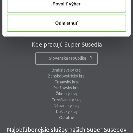
Povoliť výber
kontaktný formulár
pomoc@supersused.sk
Odmietnuť
Kde pracujú Super Susedia
Slovenská republika
Bratislavský kraj
Banskobystrický kraj
Trnavský kraj
Prešovský kraj
Žilinský kraj
Trenčiansky kraj
Nitriansky kraj
Košický kraj
Ostatné
Najobľúbenejšie služby našich Super Susedov