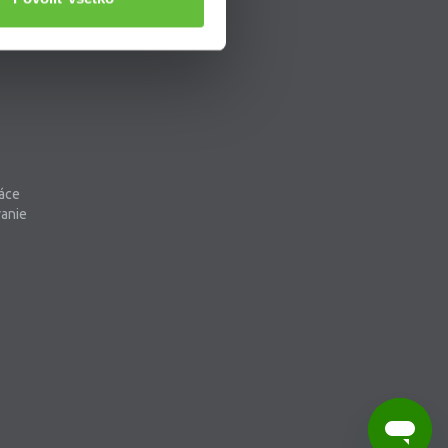
áce
vanie