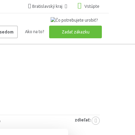
Bratislavský kraj
Vstúpte
Ako na to?
usedom
Zadať zákazku
zdieľať:
9