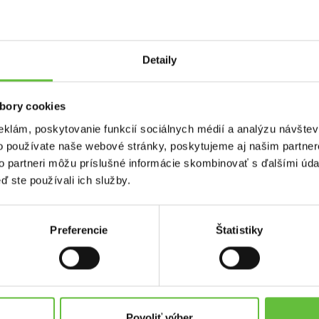
y s certifikátom/pečiatkou
Detaily
 umývačka, a pod.)
bory cookies
litne vybavené. Do dňa od zverejnenia inzerátu už aj varíme. Veľká
eklám, poskytovanie funkcií sociálnych médií a analýzu návšte
o používate naše webové stránky, poskytujeme aj našim partner
to partneri môžu príslušné informácie skombinovať s ďalšími údaj
ď ste používali ich služby.
Preferencie
Štatistiky
used.sk
Kontakt
Supersused.sk s.r.o.
platby
Vajnorská 100/B, 831 04 Bratisl
Povoliť výber