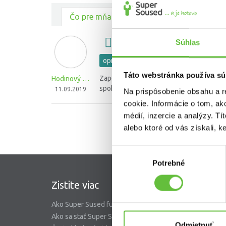
Čo pre mňa urobili ostatní
Zapojenie indukčnej dosk
Súhlas
oprava a zapojenie spotrebičov (sporák,
Táto webstránka používa sú
Zapojenie indukcnej dosky. Promptne kva
Hodinový Majster B.
spokojnosť. :-)
11.09.2019
Na prispôsobenie obsahu a r
cookie. Informácie o tom, ak
médií, inzercie a analýzy. Tí
alebo ktoré od vás získali, ke
Výber
Potrebné
súhlasu
Zistite viac
SuperS
Ako Super Sused funguje?
O nás
Ako sa stať Super Susedom?
Garancia 
Odmietnuť