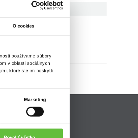
O cookies
vnosti používame súbory
om v oblasti sociálnych
mi, ktoré ste im poskytli
Marketing
Pripojte sa k nám
ava
Povoliť všetko