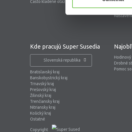
Často kladené otázky
Riešenie 
Blog
Nastaveni
Kde pracujú Super Susedia
Najobľ
Hodinový
Slovenská republika
Drobné s
Pomoc so 
Bratislavský kraj
Banskobystrický kraj
Trnavský kraj
Prešovský kraj
Žilinský kraj
Trenčiansky kraj
Nitriansky kraj
Košický kraj
Ostatné
Copyright