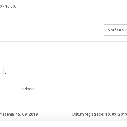
0 - 16:00.
Stať sa S
H.
Hodnotil 1
hlásenia:
15. 09. 2019
Dátum registrácie:
10. 09. 201