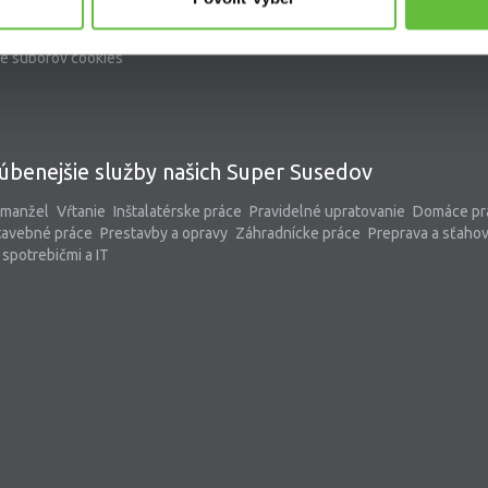
problémov a reklamácií
kontaktný formulár
pomoc@supersused.sk
e súborov cookies
úbenejšie služby našich Super Susedov
 manžel
Vŕtanie
Inštalatérske práce
Pravidelné upratovanie
Domáce pr
tavebné práce
Prestavby a opravy
Záhradnícke práce
Preprava a sťaho
spotrebičmi a IT