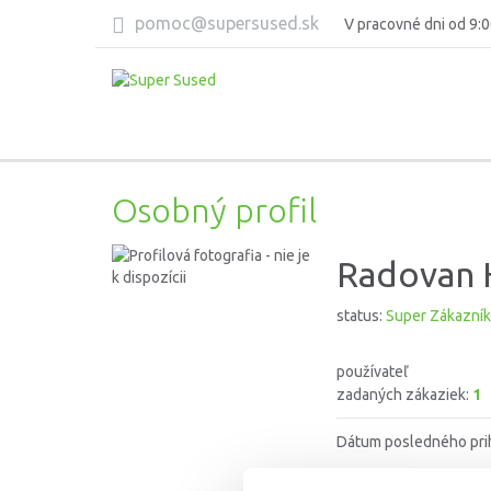
pomoc@supersused.sk
V pracovné dni od 9:0
Osobný profil
Radovan 
status:
Super Zákazník
používateľ
zadaných zákaziek:
1
Dátum posledného pri