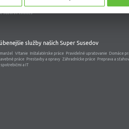
kontaktný formulár
pomoc@supersused.sk
e súborov cookies
úbenejšie služby našich Super Susedov
 manžel
Vŕtanie
Inštalatérske práce
Pravidelné upratovanie
Domáce pr
tavebné práce
Prestavby a opravy
Záhradnícke práce
Preprava a sťaho
spotrebičmi a IT