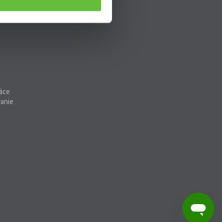
áce
vanie