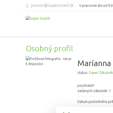
pomoc@supersused.sk
V pracovné dni od 9:0
Osobný profil
Marianna 
status:
Super Zákazník
používateľ
zadaných zákaziek:
1
Dátum posledného pri