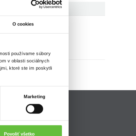
O cookies
vnosti používame súbory
om v oblasti sociálnych
mi, ktoré ste im poskytli
Marketing
Pripojte sa k nám
ava
Povoliť všetko