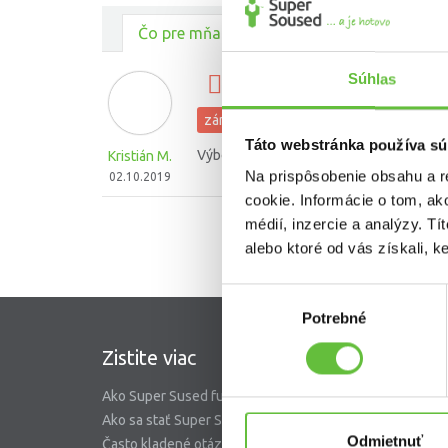
Čo pre mňa urobili ostatní
Súhlas
výmena zámku na poštov
zámočnícke práce
Táto webstránka používa sú
Výborný, spoľahlivý, prišiel na dohodnut
Kristián M.
Na prispôsobenie obsahu a r
02.10.2019
cookie. Informácie o tom, ak
médií, inzercie a analýzy. Tí
alebo ktoré od vás získali, ke
Výber
Potrebné
súhlasu
Zistite viac
SuperS
Ako Super Sused funguje?
O nás
Ako sa stať Super Susedom?
Garancia 
Odmietnuť
Často kladené otázky
Riešenie 