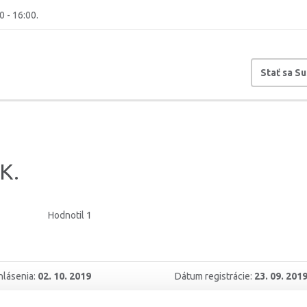
0 - 16:00.
Stať sa S
K.
Hodnotil 1
hlásenia:
02. 10. 2019
Dátum registrácie:
23. 09. 201