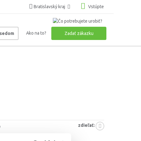
Bratislavský kraj
Vstúpte
Ako na to?
usedom
Zadať zákazku
zdieľať:
9