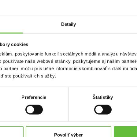
Detaily
ej schránke
bory cookies
ý čas a promptne vyriešil problém ,Marianna
eklám, poskytovanie funkcií sociálnych médií a analýzu návšte
o používate naše webové stránky, poskytujeme aj našim partner
to partneri môžu príslušné informácie skombinovať s ďalšími údaj
ď ste používali ich služby.
Preferencie
Štatistiky
used.sk
Kontakt
Supersused.sk s.r.o.
platby
Vajnorská 100/B, 831 04 Bratisl
Povoliť výber
problémov a reklamácií