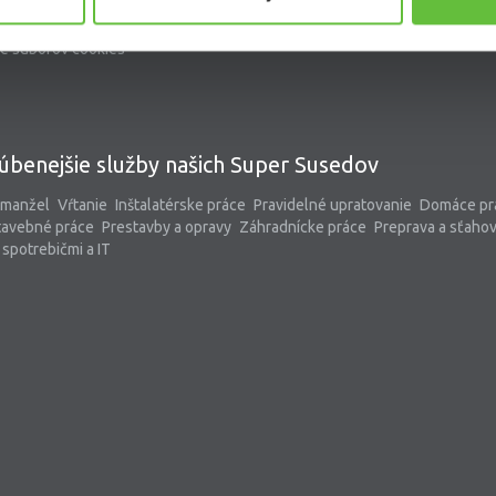
kontaktný formulár
pomoc@supersused.sk
e súborov cookies
úbenejšie služby našich Super Susedov
 manžel
Vŕtanie
Inštalatérske práce
Pravidelné upratovanie
Domáce pr
tavebné práce
Prestavby a opravy
Záhradnícke práce
Preprava a sťaho
spotrebičmi a IT