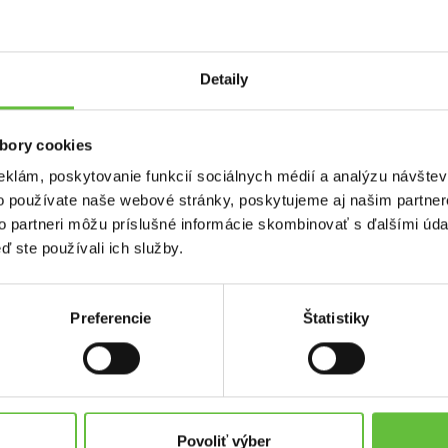
Detaily
chanizmu zásuvky
bory cookies
eklám, poskytovanie funkcií sociálnych médií a analýzu návšte
o používate naše webové stránky, poskytujeme aj našim partner
to partneri môžu príslušné informácie skombinovať s ďalšími údaj
ď ste používali ich služby.
Preferencie
Štatistiky
used.sk
Kontakt
Supersused.sk s.r.o.
platby
Vajnorská 100/B, 831 04 Bratisl
Povoliť výber
problémov a reklamácií