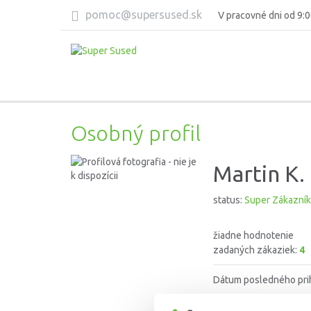
pomoc@supersused.sk
V pracovné dni od 9:0
Osobný profil
Martin K.
status:
Super Zákazník
žiadne hodnotenie
zadaných zákaziek:
4
Dátum posledného pri