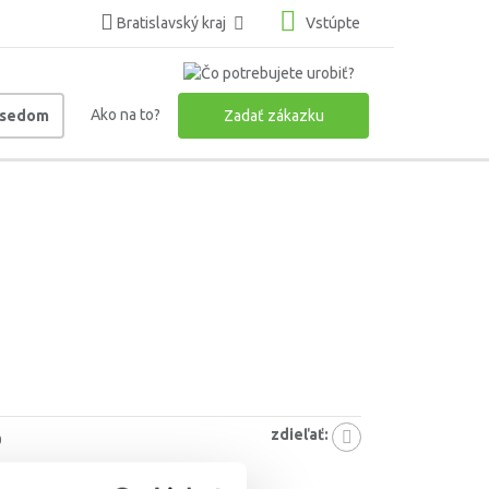
Bratislavský kraj
Vstúpte
Ako na to?
usedom
Zadať zákazku
zdieľať:
0