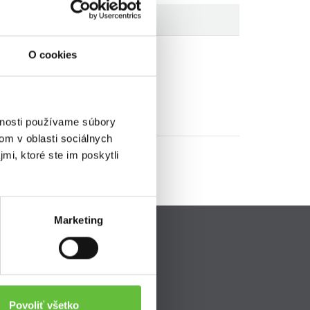
O cookies
vnosti používame súbory
om v oblasti sociálnych
mi, ktoré ste im poskytli
Marketing
Pripojte sa k nám
ava
Povoliť všetko