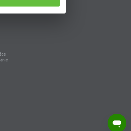
áce
vanie