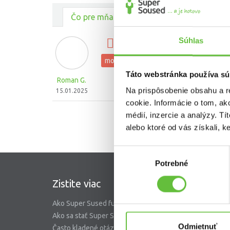
Čo pre mňa urobili ostatní
Súhlas
oprava zavieracieho me
montovanie a skladanie nábytku
Táto webstránka používa sú
Roman G.
Na prispôsobenie obsahu a r
15.01.2025
cookie. Informácie o tom, ak
médií, inzercie a analýzy. Tí
alebo ktoré od vás získali, ke
Výber
Potrebné
súhlasu
Zistite viac
SuperS
Ako Super Sused funguje?
O nás
Ako sa stať Super Susedom?
Garancia 
Odmietnuť
Často kladené otázky
Riešenie 