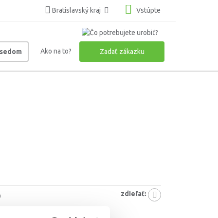
Bratislavský kraj
Vstúpte
Ako na to?
usedom
Zadať zákazku
zdieľať:
0