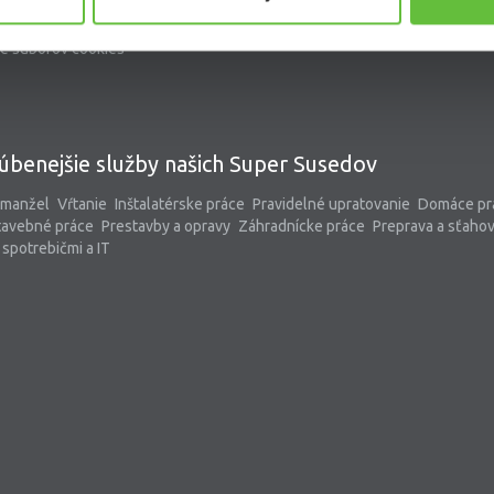
kontaktný formulár
pomoc@supersused.sk
e súborov cookies
úbenejšie služby našich Super Susedov
 manžel
Vŕtanie
Inštalatérske práce
Pravidelné upratovanie
Domáce pr
tavebné práce
Prestavby a opravy
Záhradnícke práce
Preprava a sťaho
spotrebičmi a IT