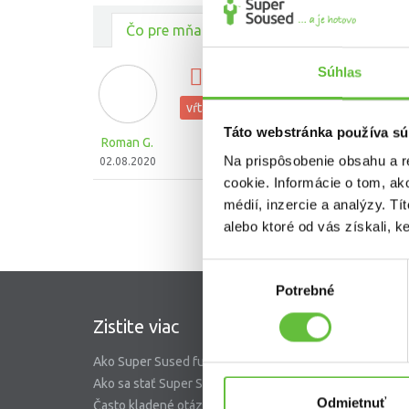
Čo pre mňa urobili ostatní
Súhlas
Navrtanie obrazu
vŕtanie
Táto webstránka používa sú
Roman G.
Na prispôsobenie obsahu a r
02.08.2020
cookie. Informácie o tom, ak
médií, inzercie a analýzy. Tí
alebo ktoré od vás získali, ke
Výber
Potrebné
súhlasu
Zistite viac
SuperS
Ako Super Sused funguje?
O nás
Ako sa stať Super Susedom?
Garancia 
Odmietnuť
Často kladené otázky
Riešenie 