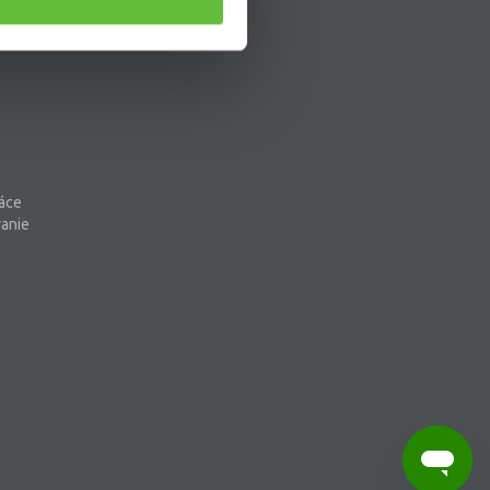
áce
vanie