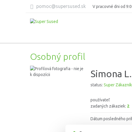
pomoc@supersused.sk
V pracovné dni od 9:0
Osobný profil
Simona L.
status:
Super Zákazník
používateľ
zadaných zákaziek:
2
Dátum posledného pri