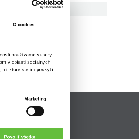
O cookies
vnosti používame súbory
om v oblasti sociálnych
mi, ktoré ste im poskytli
Marketing
Pripojte sa k nám
ava
Povoliť všetko