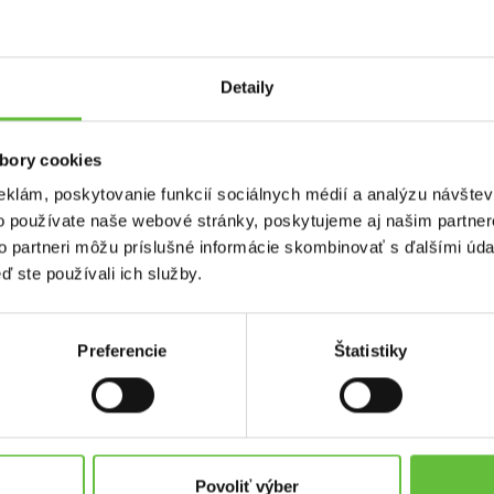
Detaily
bory cookies
eklám, poskytovanie funkcií sociálnych médií a analýzu návšte
o používate naše webové stránky, poskytujeme aj našim partner
to partneri môžu príslušné informácie skombinovať s ďalšími údaj
ď ste používali ich služby.
Preferencie
Štatistiky
used.sk
Kontakt
Supersused.sk s.r.o.
platby
Vajnorská 100/B, 831 04 Bratisl
Povoliť výber
problémov a reklamácií