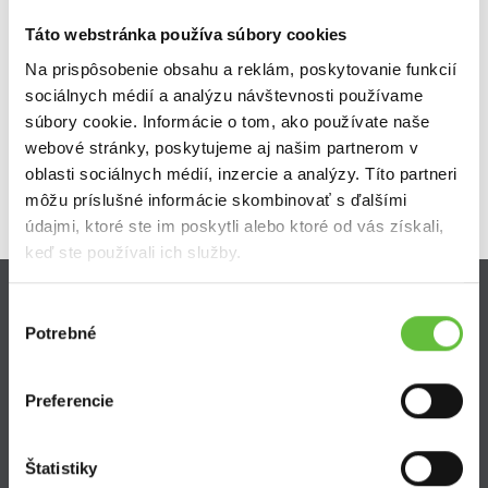
Táto webstránka používa súbory cookies
montáž postele
Na prispôsobenie obsahu a reklám, poskytovanie funkcií
IKEA montáž nábytku a doplnkov
sociálnych médií a analýzu návštevnosti používame
súbory cookie. Informácie o tom, ako používate naše
webové stránky, poskytujeme aj našim partnerom v
oblasti sociálnych médií, inzercie a analýzy. Títo partneri
môžu príslušné informácie skombinovať s ďalšími
údajmi, ktoré ste im poskytli alebo ktoré od vás získali,
keď ste používali ich služby.
Výber
Zistite viac
Potrebné
súhlasu
Ako Super Sused funguje?
Ako sa stať Super Susedom?
Preferencie
Často kladené otázky
Štatistiky