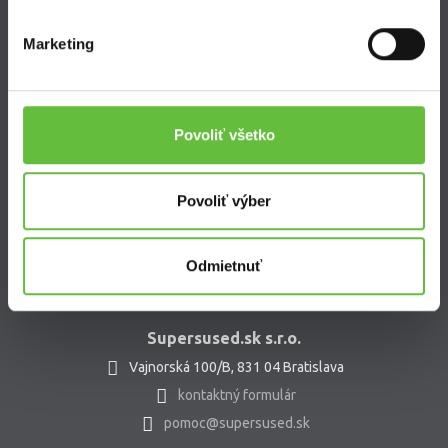
Marketing
SuperSused.sk
O nás
Povoliť všetko
Garancia platby
Riešenie problémov a reklamácií
Blog
Povoliť výber
Nastavenie súborov cookies
Odmietnuť
Kontakt
Supersused.sk s.r.o.
Vajnorská 100/B, 831 04 Bratislava
kontaktný formulár
pomoc@supersused.sk