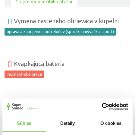
Čo pre mňa urobili ostatní
Vymena nasteneho ohrievaca v kupelni
oprava a zapojenie spotrebičov (sporák, umývačka, a pod.)
Kvapkajuca bateria
inštalatérske práce
vŕtanie - zavesenie zrkadla a obrazov
vŕtanie
Súhlas
Detaily
O cookies