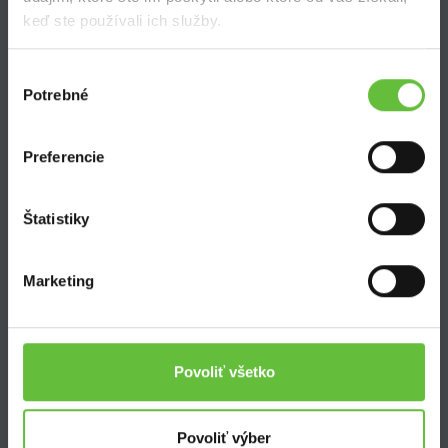
keď ste používali ich služby.
Výber
Potrebné
súhlasu
SuperSused.sk
O nás
Preferencie
Garancia platby
Riešenie problémov a reklamácií
Blog
Štatistiky
Nastavenie súborov cookies
Marketing
Kontakt
Supersused.sk s.r.o.
Povoliť všetko
Vajnorská 100/B, 831 04 Bratislava
kontaktný formulár
Povoliť výber