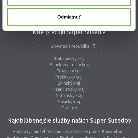
pomoc@supersused.sk
Odmietnuť
Kde pracujú Super Susedia
Slovenská republika
Bratislavský kraj
Banskobystrický kraj
Trnavský kraj
Prešovský kraj
Žilinský kraj
Trenčiansky kraj
Nitriansky kraj
Košický kraj
Ostatné
Najobľúbenejšie služby našich Super Susedov
Hodinový manžel
Vŕtanie
Inštalatérske práce
Pravidelné
upratovanie
Domáce práce
Drobné stavebné práce
Prestavby a