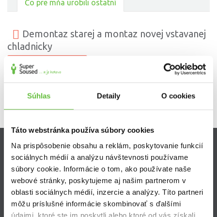
Čo pre mňa urobili ostatní
Demontaz starej a montaz novej vstavanej
chladnicky
montáž kuchynskej linky
Súhlas
Detaily
O cookies
Táto webstránka používa súbory cookies
Na prispôsobenie obsahu a reklám, poskytovanie funkcií
Zistite viac
sociálnych médií a analýzu návštevnosti používame
súbory cookie. Informácie o tom, ako používate naše
Ako Super Sused funguje?
webové stránky, poskytujeme aj našim partnerom v
Ako sa stať Super Susedom?
oblasti sociálnych médií, inzercie a analýzy. Títo partneri
Často kladené otázky
môžu príslušné informácie skombinovať s ďalšími
údajmi, ktoré ste im poskytli alebo ktoré od vás získali,