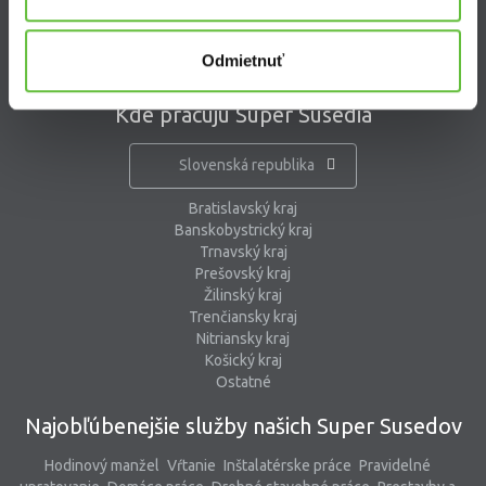
pomoc@supersused.sk
Odmietnuť
Kde pracujú Super Susedia
Slovenská republika
Bratislavský kraj
Banskobystrický kraj
Trnavský kraj
Prešovský kraj
Žilinský kraj
Trenčiansky kraj
Nitriansky kraj
Košický kraj
Ostatné
Najobľúbenejšie služby našich Super Susedov
Hodinový manžel
Vŕtanie
Inštalatérske práce
Pravidelné