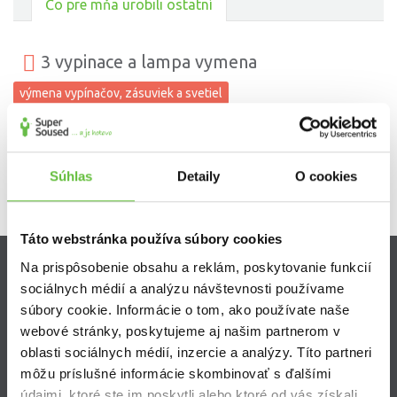
Čo pre mňa urobili ostatní
3 vypinace a lampa vymena
výmena vypínačov, zásuviek a svetiel
Súhlas
Detaily
O cookies
Táto webstránka používa súbory cookies
Na prispôsobenie obsahu a reklám, poskytovanie funkcií
Zistite viac
sociálnych médií a analýzu návštevnosti používame
súbory cookie. Informácie o tom, ako používate naše
Ako Super Sused funguje?
webové stránky, poskytujeme aj našim partnerom v
Ako sa stať Super Susedom?
oblasti sociálnych médií, inzercie a analýzy. Títo partneri
Často kladené otázky
môžu príslušné informácie skombinovať s ďalšími
údajmi, ktoré ste im poskytli alebo ktoré od vás získali,