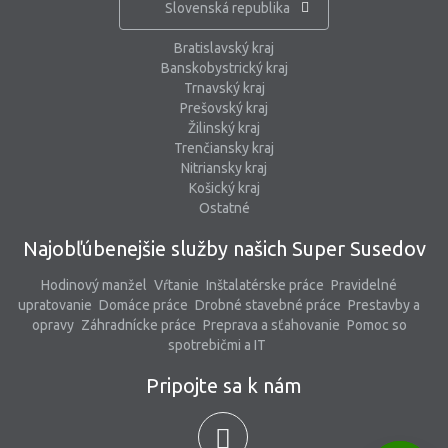
Slovenská republika
Bratislavský kraj
Banskobystrický kraj
Trnavský kraj
Prešovský kraj
Žilinský kraj
Trenčiansky kraj
Nitriansky kraj
Košický kraj
Ostatné
Najobľúbenejšie služby našich Super Susedov
Hodinový manžel
Vŕtanie
Inštalatérske práce
Pravidelné
upratovanie
Domáce práce
Drobné stavebné práce
Prestavby a
opravy
Záhradnícke práce
Preprava a sťahovanie
Pomoc so
spotrebičmi a IT
Pripojte sa k nám