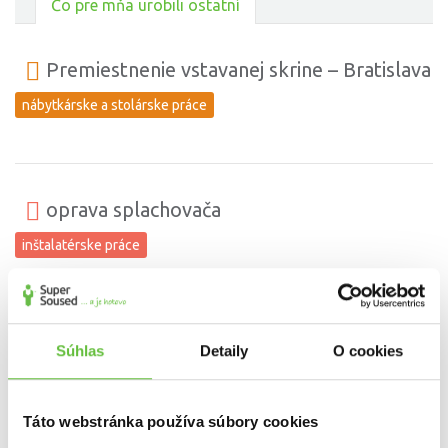
Čo pre mňa urobili ostatní
Premiestnenie vstavanej skrine – Bratislava
nábytkárske a stolárske práce
oprava splachovača
inštalatérske práce
vypratanie dosiek z dreveného nábytku
Súhlas
Detaily
O cookies
odvoz do zberného dvora
Drevené dosky vypratal veľmi rýchlo, super komunikácia, dorazil na
Táto webstránka používa súbory cookies
čas, celé dobre... Odporúčam :)