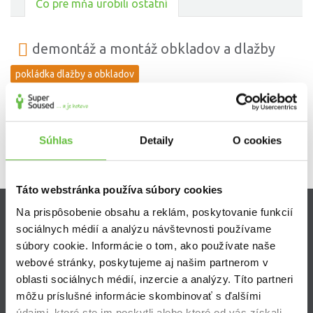
Čo pre mňa urobili ostatní
demontáž a montáž obkladov a dlažby
pokládka dlažby a obkladov
Pán Michal, slušný, rád poradí, vyzná sa. Odporúčame.
Súhlas
Detaily
O cookies
Táto webstránka používa súbory cookies
Na prispôsobenie obsahu a reklám, poskytovanie funkcií
sociálnych médií a analýzu návštevnosti používame
Zistite viac
súbory cookie. Informácie o tom, ako používate naše
Ako Super Sused funguje?
webové stránky, poskytujeme aj našim partnerom v
Ako sa stať Super Susedom?
oblasti sociálnych médií, inzercie a analýzy. Títo partneri
Často kladené otázky
môžu príslušné informácie skombinovať s ďalšími
údajmi, ktoré ste im poskytli alebo ktoré od vás získali,