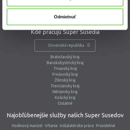
pomoc@supersused.sk
Odmietnuť
Kde pracujú Super Susedia
Slovenská republika
Bratislavský kraj
Banskobystrický kraj
Trnavský kraj
Prešovský kraj
Žilinský kraj
Trenčiansky kraj
Nitriansky kraj
Košický kraj
Ostatné
Najobľúbenejšie služby našich Super Susedov
Hodinový manžel
Vŕtanie
Inštalatérske práce
Pravidelné