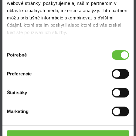
webové stránky, poskytujeme aj našim partnerom v
oblasti sociálnych médií, inzercie a analýzy. Títo partneri
Zistite viac
môžu príslušné informácie skombinovať s ďalšími
údajmi, ktoré ste im poskytli alebo ktoré od vás získali,
Ako Super Sused funguje?
keď ste používali ich služby.
Ako sa stať Super Susedom?
Často kladené otázky
Výber
Potrebné
súhlasu
Preferencie
SuperSused.sk
Štatistiky
O nás
Garancia platby
Riešenie problémov a reklamácií
Marketing
Blog
Nastavenie súborov cookies