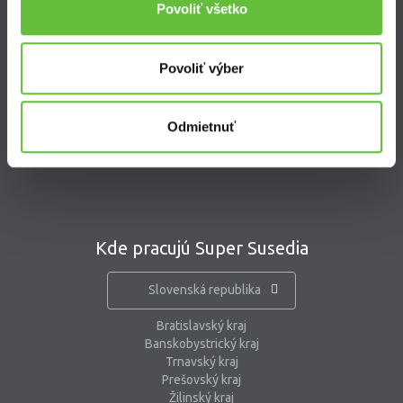
Povoliť všetko
Kontakt
Povoliť výber
Supersused.sk s.r.o.
Vajnorská 100/B, 831 04 Bratislava
Odmietnuť
kontaktný formulár
pomoc@supersused.sk
Kde pracujú Super Susedia
Slovenská republika
Bratislavský kraj
Banskobystrický kraj
Trnavský kraj
Prešovský kraj
Žilinský kraj