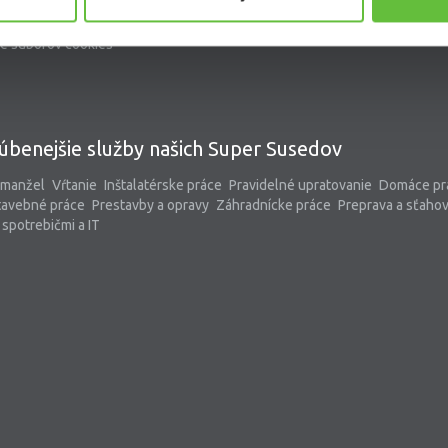
kontaktný formulár
pomoc@supersused.sk
e súborov cookies
úbenejšie služby našich Super Susedov
 manžel
Vŕtanie
Inštalatérske práce
Pravidelné upratovanie
Domáce pr
tavebné práce
Prestavby a opravy
Záhradnícke práce
Preprava a sťaho
spotrebičmi a IT