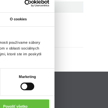
O cookies
vnosti používame súbory
om v oblasti sociálnych
mi, ktoré ste im poskytli
Marketing
Pripojte sa k nám
ava
Povoliť všetko