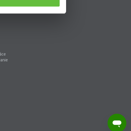
áce
vanie