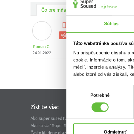
Čo pre mňa urobili ostatní
Súhlas
výmena nefunkčného stro
výmena vypínačov, zásuviek a svetiel
Táto webstránka používa sú
Roman G.
Na prispôsobenie obsahu a r
24.01.2022
cookie. Informácie o tom, ak
médií, inzercie a analýzy. Tí
alebo ktoré od vás získali, ke
Výber
Potrebné
súhlasu
Zistite viac
SuperS
Ako Super Sused funguje?
O nás
Ako sa stať Super Susedom?
Garancia 
Odmietnuť
Často kladené otázky
Riešenie 