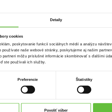
Detaily
pného svietidla za funkčné
bory cookies
eklám, poskytovanie funkcií sociálnych médií a analýzu návšte
o používate naše webové stránky, poskytujeme aj našim partner
to partneri môžu príslušné informácie skombinovať s ďalšími údaj
ď ste používali ich služby.
Preferencie
Štatistiky
used.sk
Kontakt
Supersused.sk s.r.o.
platby
Vajnorská 100/B, 831 04 Bratisl
Povoliť výber
problémov a reklamácií