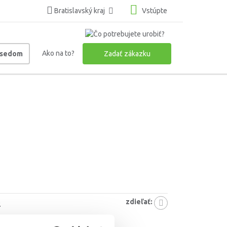
Bratislavský kraj
Vstúpte
Ako na to?
usedom
Zadať zákazku
zdieľať:
2