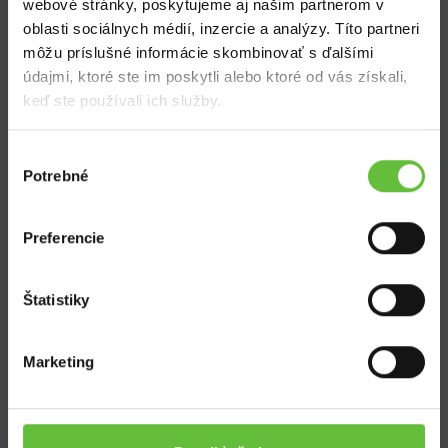
Zistite viac
webové stránky, poskytujeme aj našim partnerom v
oblasti sociálnych médií, inzercie a analýzy. Títo partneri
Ako Super Sused funguje?
môžu príslušné informácie skombinovať s ďalšími
Ako sa stať Super Susedom?
údajmi, ktoré ste im poskytli alebo ktoré od vás získali,
Často kladené otázky
keď ste používali ich služby.
Výber
Potrebné
súhlasu
SuperSused.sk
Preferencie
O nás
Garancia platby
Štatistiky
Riešenie problémov a reklamácií
Blog
Marketing
Nastavenie súborov cookies