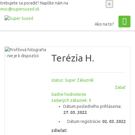
trebujete sa poradiť? Napíšte nám na
×
omoc@supersused.sk
Osobný profil
Ako na to?
Terézia H.
status:
Super Zákazník
Zatiaľ
žiadne hodnotenie
zadaných zákaziek:
1
Dátum posledného prihlásenia:
27. 03. 2022
Dátum registrácie:
02. 03. 2022
zdieľať: