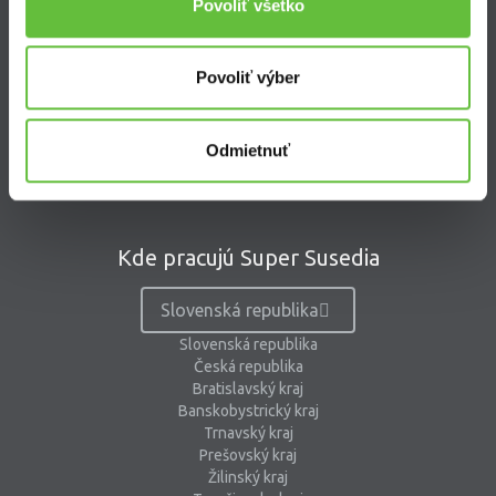
Povoliť všetko
Kontakt
Supersused.sk s.r.o.
Povoliť výber
Vajnorská 100/B, 831 04 Bratislava
kontaktný formulár
pomoc@supersused.sk
Odmietnuť
Kde pracujú Super Susedia
Slovenská republika
Slovenská republika
Česká republika
Bratislavský kraj
Banskobystrický kraj
Trnavský kraj
Prešovský kraj
Žilinský kraj