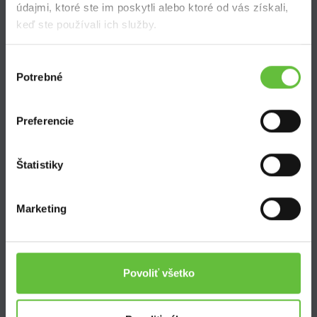
údajmi, ktoré ste im poskytli alebo ktoré od vás získali,
keď ste používali ich služby.
Výber
Potrebné
súhlasu
SuperSused.sk
O nás
Preferencie
Garancia platby
Riešenie problémov a reklamácií
Štatistiky
Blog
Nastavenie súborov cookies
Marketing
Kontakt
Povoliť všetko
Supersused.sk s.r.o.
Vajnorská 100/B, 831 04 Bratislava