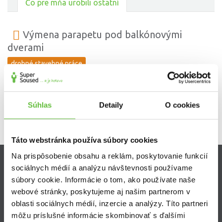
Čo pre mňa urobili ostatní
Výmena parapetu pod balkónovými
dverami
drobné stavebné práce
Všetko ok. Opravené rýchlo. Dobrá komunikácia.
Súhlas
Detaily
O cookies
Táto webstránka používa súbory cookies
Na prispôsobenie obsahu a reklám, poskytovanie funkcií
sociálnych médií a analýzu návštevnosti používame
Zistite viac
súbory cookie. Informácie o tom, ako používate naše
webové stránky, poskytujeme aj našim partnerom v
Ako Super Sused funguje?
oblasti sociálnych médií, inzercie a analýzy. Títo partneri
Ako sa stať Super Susedom?
môžu príslušné informácie skombinovať s ďalšími
Často kladené otázky