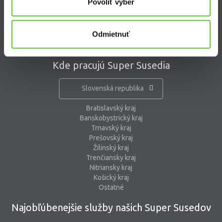
kontaktný formulár
Povoliť výber
pomoc@supersused.sk
Odmietnuť
Kde pracujú Super Susedia
Slovenská republika
Bratislavský kraj
Banskobystrický kraj
Trnavský kraj
Prešovský kraj
Žilinský kraj
Trenčiansky kraj
Nitriansky kraj
Košický kraj
Ostatné
Najobľúbenejšie služby našich Super Susedov