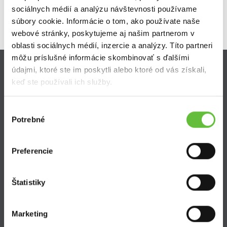
sociálnych médií a analýzu návštevnosti používame
súbory cookie. Informácie o tom, ako používate naše
webové stránky, poskytujeme aj našim partnerom v
oblasti sociálnych médií, inzercie a analýzy. Títo partneri
môžu príslušné informácie skombinovať s ďalšími
údajmi, ktoré ste im poskytli alebo ktoré od vás získali,
Zistite viac
keď ste používali ich služby.
Ako Super Sused funguje?
Výber
Ako sa stať Super Susedom?
Potrebné
súhlasu
Často kladené otázky
Preferencie
Štatistiky
SuperSused.sk
Marketing
O nás
Garancia platby