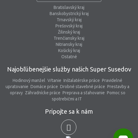
Bratislavský kraj
Banskobystrický kraj
Trnavský kraj
Prešovský kraj
Žilinský kraj
Trenčiansky kraj
Nitriansky kraj
Košický kraj
Ostatné
Najobľúbenejšie služby našich Super Susedov
Hodinový manžel
Vŕtanie
Inštalatérske práce
Pravidelné
upratovanie
Domáce práce
Drobné stavebné práce
Prestavby a
opravy
Záhradnícke práce
Preprava a sťahovanie
Pomoc so
spotrebičmi a IT
Pripojte sa k nám