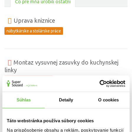
Čo pre mňa urobili ostatní
Uprava kniznice
nábytkárske a stolárske práce
Montaz vysuvnej zasuvky do kuchynskej
linky
montáž kuchynskej linky
Súhlas
Detaily
O cookies
Instalacia IKEA svietidiel NYMANE
IKEA montáž nábytku a doplnkov
Táto webstránka používa súbory cookies
Na prispôsobenie obsahu a reklám, poskytovanie funkcií