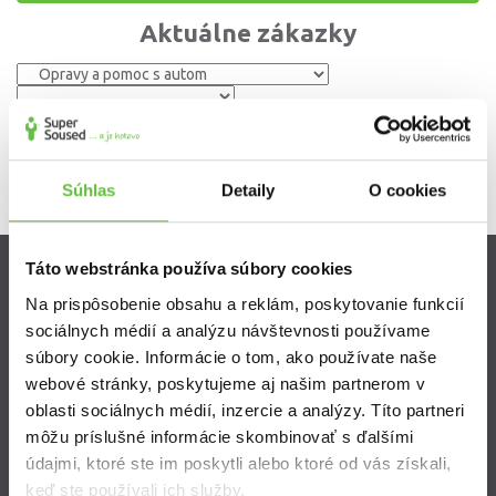
Aktuálne zákazky
Súhlas
Detaily
O cookies
Táto webstránka používa súbory cookies
Zistite viac
Na prispôsobenie obsahu a reklám, poskytovanie funkcií
sociálnych médií a analýzu návštevnosti používame
Ako Super Sused funguje?
súbory cookie. Informácie o tom, ako používate naše
Ako sa stať Super Susedom?
webové stránky, poskytujeme aj našim partnerom v
Často kladené otázky
oblasti sociálnych médií, inzercie a analýzy. Títo partneri
môžu príslušné informácie skombinovať s ďalšími
údajmi, ktoré ste im poskytli alebo ktoré od vás získali,
keď ste používali ich služby.