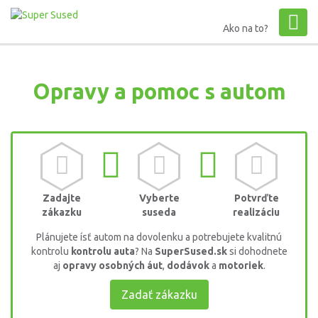
Ako na to?
Opravy a pomoc s autom
Zadajte
Vyberte
Potvrďte
zákazku
suseda
realizáciu
Plánujete ísť autom na dovolenku a potrebujete kvalitnú
kontrolu
kontrolu auta
? Na
SuperSused.sk
si dohodnete
aj
opravy osobných áut
,
dodávok
a
motoriek
.
Zadať zákazku