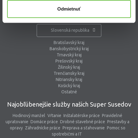
Odmietnuť
Kde pracujú Super Susedia
Slovenská republika
Bratislavský kraj
Banskobystrický kraj
Trnavský kraj
Prešovský kraj
Žilinský kraj
Trenčiansky kraj
Nitriansky kraj
Košický kraj
Ostatné
Najobľúbenejšie služby našich Super Susedov
Hodinový manžel
Vŕtanie
Inštalatérske práce
Pravidelné
upratovanie
Domáce práce
Drobné stavebné práce
Prestavby a
opravy
Záhradnícke práce
Preprava a sťahovanie
Pomoc so
spotrebičmi a IT