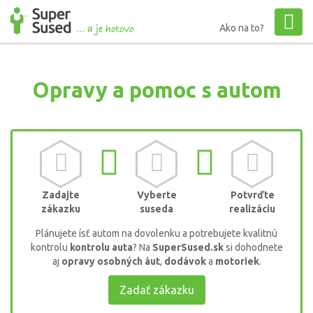
Ako na to?
Opravy a pomoc s autom
Zadajte
Vyberte
Potvrďte
zákazku
suseda
realizáciu
Plánujete ísť autom na dovolenku a potrebujete kvalitnú
kontrolu
kontrolu auta
? Na
SuperSused.sk
si dohodnete
aj
opravy osobných áut
,
dodávok
a
motoriek
.
Zadať zákazku