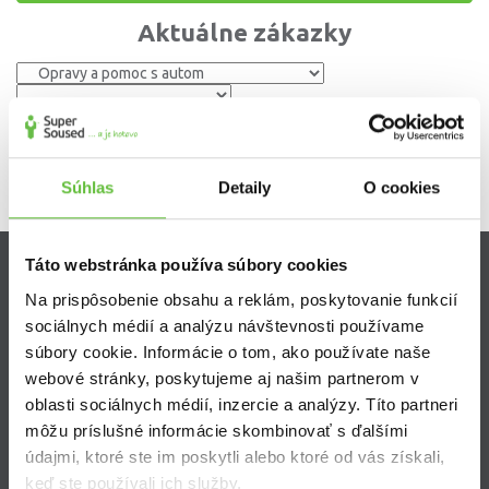
Aktuálne zákazky
Súhlas
Detaily
O cookies
Táto webstránka používa súbory cookies
Zistite viac
Na prispôsobenie obsahu a reklám, poskytovanie funkcií
sociálnych médií a analýzu návštevnosti používame
Ako Super Sused funguje?
súbory cookie. Informácie o tom, ako používate naše
Ako sa stať Super Susedom?
webové stránky, poskytujeme aj našim partnerom v
Často kladené otázky
oblasti sociálnych médií, inzercie a analýzy. Títo partneri
môžu príslušné informácie skombinovať s ďalšími
údajmi, ktoré ste im poskytli alebo ktoré od vás získali,
keď ste používali ich služby.