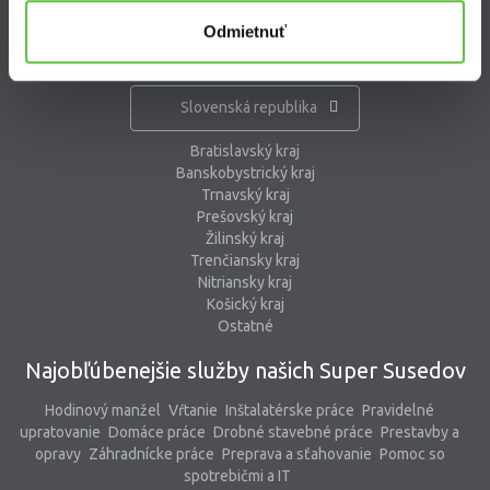
Odmietnuť
Kde pracujú Super Susedia
Slovenská republika
Bratislavský kraj
Banskobystrický kraj
Trnavský kraj
Prešovský kraj
Žilinský kraj
Trenčiansky kraj
Nitriansky kraj
Košický kraj
Ostatné
Najobľúbenejšie služby našich Super Susedov
Hodinový manžel
Vŕtanie
Inštalatérske práce
Pravidelné
upratovanie
Domáce práce
Drobné stavebné práce
Prestavby a
opravy
Záhradnícke práce
Preprava a sťahovanie
Pomoc so
spotrebičmi a IT