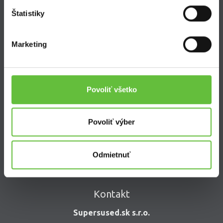
Ako sa stať Super Susedom?
Štatistiky
Často kladené otázky
Marketing
SuperSused.sk
Povoliť všetko
O nás
Garancia platby
Povoliť výber
Riešenie problémov a reklamácií
Blog
Nastavenie súborov cookies
Odmietnuť
Kontakt
Supersused.sk s.r.o.