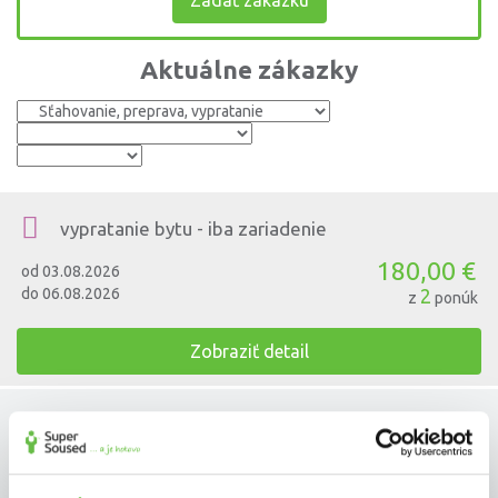
Zadať zákazku
Aktuálne zákazky
vypratanie bytu - iba zariadenie
180,00 €
od 03.08.2026
do 06.08.2026
2
z
ponúk
Zobraziť detail
Dovoz sedacky zo sconto nabytok
100,00 €
od 01.08.2026
do 10.08.2026
5
z
ponúk