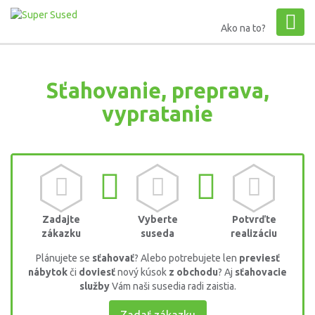
Ako na to?
Sťahovanie, preprava,
vypratanie
Zadajte
Vyberte
Potvrďte
zákazku
suseda
realizáciu
Plánujete se
sťahovať
? Alebo potrebujete len
previesť
nábytok
či
doviesť
nový kúsok
z obchodu
? Aj
sťahovacie
služby
Vám naši susedia radi zaistia.