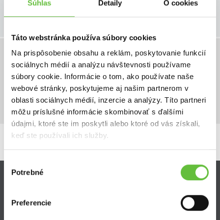
Súhlas
Detaily
O cookies
Zobraziť detail
Táto webstránka používa súbory cookies
Na prispôsobenie obsahu a reklám, poskytovanie funkcií
demontaz a odvoz kuchyne
sociálnych médií a analýzu návštevnosti používame
120,00 €
od 08.08.2026
súbory cookie. Informácie o tom, ako používate naše
do 15.08.2026
2
z
ponúk
webové stránky, poskytujeme aj našim partnerom v
oblasti sociálnych médií, inzercie a analýzy. Títo partneri
Zobraziť detail
môžu príslušné informácie skombinovať s ďalšími
údajmi, ktoré ste im poskytli alebo ktoré od vás získali,
keď ste používali ich služby.
Výber
Potrebné
súhlasu
Zistite viac
Preferencie
Ako Super Sused funguje?